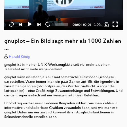
Current
Total
1.00x
00:00
|
00:00
time
duration
gnuplot – Ein Bild sagt mehr als 1000 Zahlen
…
Harald König
gnuplot ist in meiner UNIX-Werkzeugkiste seit viel mehr als einem
Jahrzehnt nicht mehr wegzudenken!
gnuplot kann viel mehr, als nur mathematische Funktionen (schön) zu
darzustellen. Wann immer man ein paar Zahlen antrifft, die irgendwie in
zusammen gehören (ob Spritpreise, das Wetter, vielleicht ja sogar die
Lottozahlen) – eine Grafik zeigt Zusammenhänge und Entwicklungen. Und
das geht super einfach mit nur wenigen, intuitiven Befehlen.
Im Vortrag wird an verschiedenen Beispielen erklärt, wie man Zahlen in
informative und skalierbare Grafiken vewandeln kann, und wie man mit
gnuplot Daten auswerten und Kurven-Fits an Ausgleichsfunktionen in
Sekundenschnelle erstellen kann.