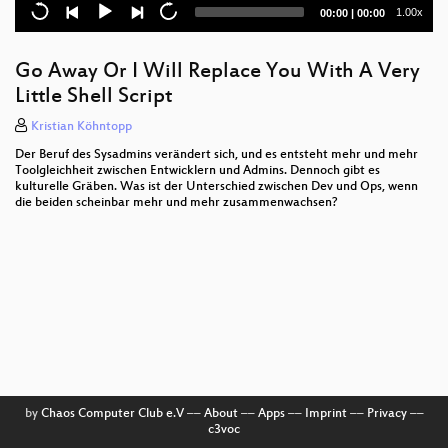
messaging
Current
Total
1.00x
00:00
|
00:00
time
duration
Pull Requests: Not Just For Code Anymore
Go Away Or I Will Replace You With A Very
Attacking IoT Telemetry
Little Shell Script
Thank God it's Open Friday
Kristian Köhntopp
Der Beruf des Sysadmins verändert sich, und es entsteht mehr und mehr
Ubuntu Phone
Toolgleichheit zwischen Entwicklern und Admins. Dennoch gibt es
kulturelle Gräben. Was ist der Unterschied zwischen Dev und Ops, wenn
REST APIs dokumentieren mit Swagger
die beiden scheinbar mehr und mehr zusammenwachsen?
Welcome by the vice president
Btrfs – Das Dateisystem der Zukunft?
How To Get Your Patch Accepted
Postfix, dovecot und Anti-Spammassnahmen
The evolution of storage on Linux
by
Chaos Computer Club e.V
––
About
––
Apps
––
Imprint
––
Privacy
––
c3voc
Drive-by SSL certificate creation with nginx