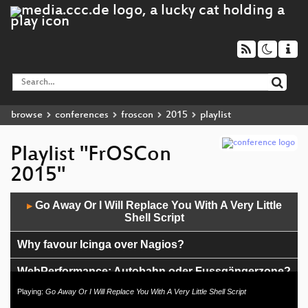
browse
conferences
froscon
2015
playlist
Playlist "FrOSCon
2015"
Audio
Go Away Or I Will Replace You With A Very Little
▶
Player
Shell Script
Why favour Icinga over Nagios?
WebPerformance: Autobahn oder Fussgängerzone?
Playing:
Go Away Or I Will Replace You With A Very Little Shell Script
XMPP 2015 - challenges of modern day instant