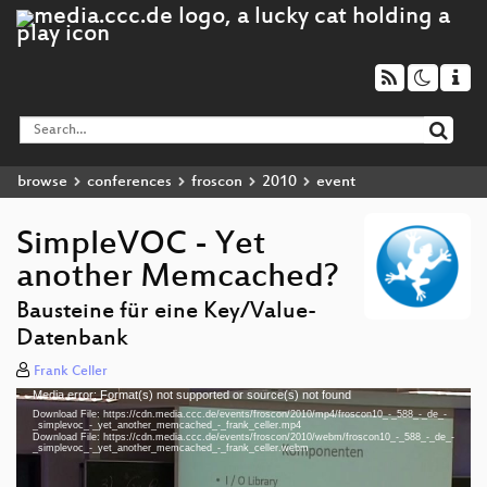
browse
conferences
froscon
2010
event
SimpleVOC - Yet
another Memcached?
Bausteine für eine Key/Value-
Datenbank
Frank Celler
Media error: Format(s) not supported or source(s) not found
Video
Download File: https://cdn.media.ccc.de/events/froscon/2010/mp4/froscon10_-_588_-_de_-
Player
_simplevoc_-_yet_another_memcached_-_frank_celler.mp4
Download File: https://cdn.media.ccc.de/events/froscon/2010/webm/froscon10_-_588_-_de_-
_simplevoc_-_yet_another_memcached_-_frank_celler.webm