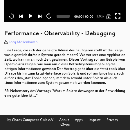
Current
Total
1.00x
00:00
|
00:00
time
duration
Performance - Observability - Debugging
Jörg Möllenkamp
Eine Frage, die sich der geneigte Admin des häufigeren stellt ist die Frage,
was eigentlich ihr/sein System gerade macht? Wo verliert eine Applikation
Zeit, wo kann man noch Zeit gewinnen. Dieser Vortrag soll am Beispiel von
OpenSolaris zeigen, wie man aus dieser Betriebsystemumgebung die
nötigen Informationen gewinnt: Der Vortrag geht über die *stat tools über
DTrace bis hin zum kstat-Interface von Solaris und soll am Ende kurz auch
auf das dim_stat Tool eingehen, mit dem sowohl unter Solaris als auch
Linux Informationen zum System gesammelt werden koennen.
PS: Nebenstory des Vortrags "Warum Solaris deswegen in der Entwicklung
eine gute Idee ist ..."
by
Chaos Computer Club e.V
––
About
––
Apps
––
Imprint
––
Privacy
––
c3voc