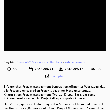
eng 576p (mp4)
eng 576p (webm)
Playlists:
'froscon2010' videos starting here
/
related events
50 min
2010-08-21
2010-09-17
58
Fahrplan
Erfolgreiches Projektmanagement benötigt ein effizientes Werkzeug, das
alle Prozesse eines großen Projekts aus einer Hand unterstützt.
Khairn ist ein Projektmanagement-Tool auf Drupal-Basis, das seine
Stärken bereits vielfach im Projektalltag ausspielen konnte.
Der Vortrag gibt eine Einführung in den Aufbau von Khairn und erläutert
das Konzept des „Requirement-Driven Project Management“ sowie dessen