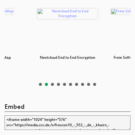
etMap
Nextcloud End to End Encryption
Freie Softwa
Embed