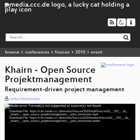
browse
conferences
froscon
2010
event
Khairn - Open Source
Projektmanagement
Requirement-driven project management
Jutta Horstmann
Media error: Format(s) not supported or source(s) not found
Video
Download File: https://cdn.media.ccc.de/events/froscon/2010/mp4/froscon10_-_552_-_de_-
Player
_khairn_-_open_source_projektmanagement_-_jutta_horstmann.mp4
Download File: https://cdn.media.ccc.de/events/froscon/2010/webm/froscon10_-_552_-_de_-
_khairn_-_open_source_projektmanagement_-_jutta_horstmann.webm