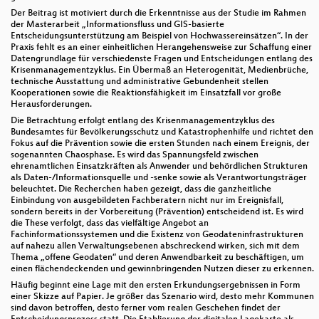
Der Beitrag ist motiviert durch die Erkenntnisse aus der Studie im Rahmen
der Masterarbeit „Informationsfluss und GIS-basierte
Entscheidungsunterstützung am Beispiel von Hochwassereinsätzen“. In der
Praxis fehlt es an einer einheitlichen Herangehensweise zur Schaffung einer
Datengrundlage für verschiedenste Fragen und Entscheidungen entlang des
Krisenmanagementzyklus. Ein Übermaß an Heterogenität, Medienbrüche,
technische Ausstattung und administrative Gebundenheit stellen
Kooperationen sowie die Reaktionsfähigkeit im Einsatzfall vor große
Herausforderungen.
Die Betrachtung erfolgt entlang des Krisenmanagementzyklus des
Bundesamtes für Bevölkerungsschutz und Katastrophenhilfe und richtet den
Fokus auf die Prävention sowie die ersten Stunden nach einem Ereignis, der
sogenannten Chaosphase. Es wird das Spannungsfeld zwischen
ehrenamtlichen Einsatzkräften als Anwender und behördlichen Strukturen
als Daten-/Informationsquelle und -senke sowie als Verantwortungsträger
beleuchtet. Die Recherchen haben gezeigt, dass die ganzheitliche
Einbindung von ausgebildeten Fachberatern nicht nur im Ereignisfall,
sondern bereits in der Vorbereitung (Prävention) entscheidend ist. Es wird
die These verfolgt, dass das vielfältige Angebot an
Fachinformationssystemen und die Existenz von Geodateninfrastrukturen
auf nahezu allen Verwaltungsebenen abschreckend wirken, sich mit dem
Thema „offene Geodaten“ und deren Anwendbarkeit zu beschäftigen, um
einen flächendeckenden und gewinnbringenden Nutzen dieser zu erkennen.
Häufig beginnt eine Lage mit den ersten Erkundungsergebnissen in Form
einer Skizze auf Papier. Je größer das Szenario wird, desto mehr Kommunen
sind davon betroffen, desto ferner vom realen Geschehen findet der