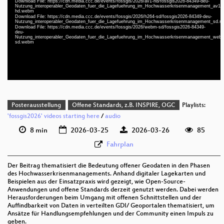
Download File: https://cdn.media.ccc.de/events/fossgis/2026/av1-hd/fossgis2026-84349-deu-
Nutzung_interoperabler_Geodaten_fuer_die_Lagefuehrung_im_Hochwasserkrisenmanagement_av1-
deu 1080p (webm)
hd.webm
Download File: https://cdn.media.ccc.de/events/fossgis/2026/h264-sd/fossgis2026-84349-deu-
deu 1080p (webm;codecs=av01)
Nutzung_interoperabler_Geodaten_fuer_die_Lagefuehrung_im_Hochwasserkrisenmanagement_sd.m
Download File: https://cdn.media.ccc.de/events/fossgis/2026/webm-sd/fossgis2026-84349-
deu-
deu 576p (mp4)
Nutzung_interoperabler_Geodaten_fuer_die_Lagefuehrung_im_Hochwasserkrisenmanagement_web
sd.webm
deu 576p (webm)
Posterausstellung
Offene Standards, z.B. INSPIRE, OGC
Playlists:
'fossgis2026' videos starting here
/
audio
8 min
2026-03-25
2026-03-26
85
Fahrplan
Der Beitrag thematisiert die Bedeutung offener Geodaten in den Phasen
des Hochwasserkrisenmanagements. Anhand digitaler Lagekarten und
Beispielen aus der Einsatzpraxis wird gezeigt, wie Open-Source-
Anwendungen und offene Standards derzeit genutzt werden. Dabei werden
Herausforderungen beim Umgang mit offenen Schnittstellen und der
Auffindbarkeit von Daten in verteilten GDI/ Geoportalen thematisiert, um
Ansätze für Handlungsempfehlungen und der Community einen Impuls zu
geben.