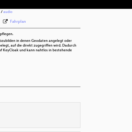
/
audio
Fahrplan
pflegen.
abzubilden in denen Geodaten angelegt oder
legt, auf die direkt zugegriffen wird. Dadurch
uf KeyCloak und kann nahtlos in bestehende