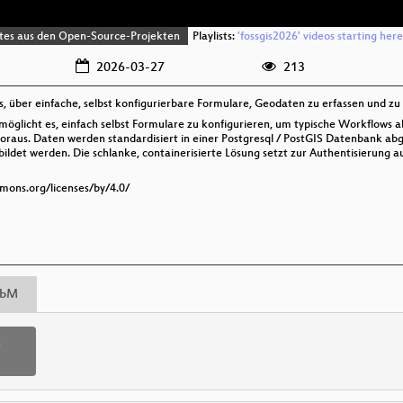
ntes aus den Open-Source-Projekten
Playlists:
'fossgis2026' videos starting here
2026-03-27
213
 über einfache, selbst konfigurierbare Formulare, Geodaten zu erfassen und zu 
möglicht es, einfach selbst Formulare zu konfigurieren, um typische Workflows 
voraus. Daten werden standardisiert in einer Postgresql / PostGIS Datenbank abge
det werden. Die schlanke, containerisierte Lösung setzt zur Authentisierung a
mmons.org/licenses/by/4.0/
bM
p