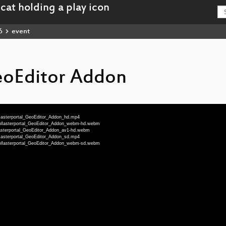
6
event
eoEditor Addon
-Masterportal_GeoEditor_Addon_hd.mp4
eu-Masterportal_GeoEditor_Addon_webm-hd.webm
Masterportal_GeoEditor_Addon_av1-hd.webm
-Masterportal_GeoEditor_Addon_sd.mp4
eu-Masterportal_GeoEditor_Addon_webm-sd.webm