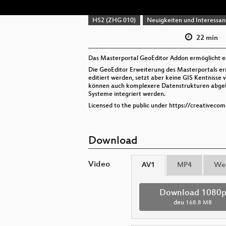
HS2 (ZHG 010)
Neuigkeiten und Interessa
22 min
Das Masterportal GeoEditor Addon ermöglicht es,
Die GeoEditor Erweiterung des Masterportals er
editiert werden, setzt aber keine GIS Kentnisse 
können auch komplexere Datenstrukturen abgebil
Systeme integriert werden.
Licensed to the public under https://creativeco
Download
Video
AV1
MP4
We
Download 1080
deu
168.8 MB