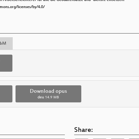
mmons.org/licenses/by/4.0/
bM
p
Download opus
deu
14.9 MB
Share: