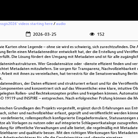
ossgis2026' videos starting here
/
audio
2026-03-25
152
e Karten ohne Legende – ohne sie wird es schwierig, sich zurechtzufinden. Die 
tung Berlin einen Metadateneditor entwickelt hat, der die Erstellung und Veröf
rfüllt. Die Lösung fördert den Umgang mit Metadaten und ist für alle zugänglic
dateninfrastrukturen. Wer Geodatensätze oder -dienste effizient finden und ver
flichtet Metadaten mitzuliefern. Sie sorgen für Transparenz, Nachvollziehbarkei
Arbeit mit ihnen zu vereinfachen, hat terrestris für die Senatsverwaltung Berli
t.
dateneditors, der Daten effizient und strukturiert erfasst und für die Veröffen
omponenten und konzentriert sich auf das Wesentliche: eine klare, intuitive O
elegten Rollen- und Rechtekonzepten prüfen und freigeben können. Automatisier
ISO 19119 und INSPIRE – entsprechen. Nach erfolgreicher Prüfung können die Me
nischen Grundlagen des Projekts vorgestellt, ergänzt durch Erfahrungen aus E
ch, sicher und nachvollziehbar erfasst, geprüft und veröffentlicht werden könne
 vordefinierte, rollenspezifisch konfigurierte Eingabeformulare, Statusanzeigen z
ze als Vorlagen zu nutzen oder auf integrierte Schlagwortkataloge zuzugreifen
ng für öffentliche Verwaltungen und alle bietet, die regelmäßig mit Metadaten
vollziehbarer und qualitativ besser. Mit den richtigen Werkzeugen fürs Metada
Arbeitserleichterer für alle die Geodatensätze und -dienste einsetzen.