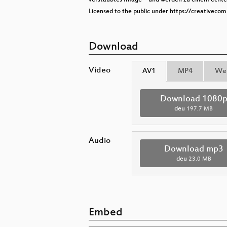
Licensed to the public under https://creativeco
Download
Video
AV1
MP4
We
Download 1080
deu
197.7 MB
Audio
Download mp3
deu
23.0 MB
Embed