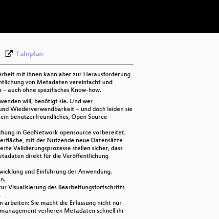
deu 576p (webm)
Fahrplan
Arbeit mit ihnen kann aber zur Herausforderung
fentlichung von Metadaten vereinfacht und
h – auch ohne spezifisches Know-how.
wenden will, benötigt sie. Und wer
t und Wiederverwendbarkeit – und doch leiden sie
n ein benutzerfreundliches, Open Source-
tlichung in GeoNetwork opensource vorbereitet.
berfläche, mit der Nutzende neue Datensätze
te Validierungsprozesse stellen sicher, dass
tadaten direkt für die Veröffentlichung
ntwicklung und Einführung der Anwendung.
n.
ur Visualisierung des Bearbeitungsfortschritts
.
 arbeiten: Sie macht die Erfassung nicht nur
tenmanagement verlieren Metadaten schnell ihr