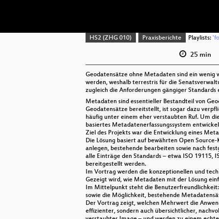
HS2 (ZHG 010)
Praxisberichte
Playlists:
'f
25 min
Geodatensätze ohne Metadaten sind ein wenig wi
werden, weshalb terrestris für die Senatsverwal
zugleich die Anforderungen gängiger Standards e
Metadaten sind essentieller Bestandteil von Geo
Geodatensätze bereitstellt, ist sogar dazu verp
häufig unter einem eher verstaubten Ruf. Um die 
basiertes Metadatenerfassungssystem entwickel
Ziel des Projekts war die Entwicklung eines Meta
Die Lösung basiert auf bewährten Open Source-K
anlegen, bestehende bearbeiten sowie nach festg
alle Einträge den Standards – etwa ISO 19115, 
bereitgestellt werden.
Im Vortrag werden die konzeptionellen und tech
Gezeigt wird, wie Metadaten mit der Lösung einfa
Im Mittelpunkt steht die Benutzerfreundlichkeit:
sowie die Möglichkeit, bestehende Metadatensät
Der Vortrag zeigt, welchen Mehrwert die Anwendu
effizienter, sondern auch übersichtlicher, nach
verstaubtes Image – und werden zu einem echten 