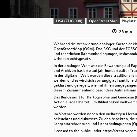
HS4 (ZHG 008)
OpenStreetMap
Playlists:
26 min
Während die Archivierung analoger Karten geklärt
OpenStreetMap (OSM). Das BKG und der FOSSGIS 
und rechtlichen Rahmenbedingungen, insbesonde
Urheberrechtsgesetz.
In der analogen Welt war die Bewahrung auf Papi
und Archiven basierte auf jahrhundertealter Trad
In der digitalen Welt wurden diese traditionelle
werden und es wird sich vorrangig auf amtliche d
geklärt und geregelt, wie mit ihnen umgegange
diesem Zusammenhang besondere Aufmerksamk
Das Bundesamt für Kartographie und Geodäsie (
Action ausgearbeitet, um Bibliotheken weltweit 
werden.
Im Vortrag werden neben den vielfältigen Herau
beleuchtet und diskutiert. Zu den Aspekten, die
Langzeitarchivierung und Lizenzbedingungen (O
Licensed to the public under https://creativeco