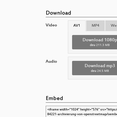
Download
Video
AV1
MP4
We
Download 1080
deu
211.3 MB
Audio
Download mp3
deu
24.5 MB
Embed