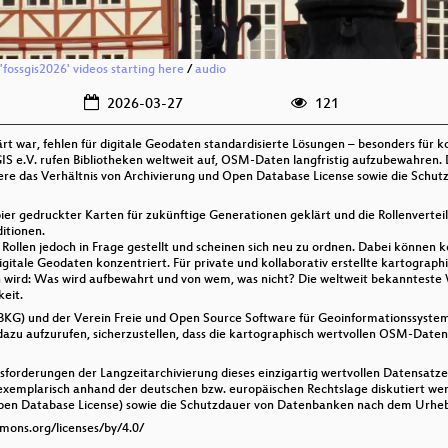
'fossgis2026' videos starting here
/
audio
2026-03-27
121
 war, fehlen für digitale Geodaten standardisierte Lösungen – besonders für ko
e.V. rufen Bibliotheken weltweit auf, OSM-Daten langfristig aufzubewahren. 
re das Verhältnis von Archivierung und Open Database License sowie die Schu
er gedruckter Karten für zukünftige Generationen geklärt und die Rollenverteil
itionen.
n Rollen jedoch in Frage gestellt und scheinen sich neu zu ordnen. Dabei können k
igitale Geodaten konzentriert. Für private und kollaborativ erstellte kartograph
n wird: Was wird aufbewahrt und von wem, was nicht? Die weltweit bekanntest
eit.
BKG) und der Verein Freie und Open Source Software für Geoinformationssyste
dazu aufzurufen, sicherzustellen, dass die kartographisch wertvollen OSM-Date
sforderungen der Langzeitarchivierung dieses einzigartig wertvollen Datensat
 exemplarisch anhand der deutschen bzw. europäischen Rechtslage diskutiert wer
pen Database License) sowie die Schutzdauer von Datenbanken nach dem Urheb
mmons.org/licenses/by/4.0/