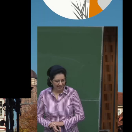
deu 1080p (mp4)
deu 1080p (webm)
deu 1080p (webm;codecs=av01)
deu 576p (mp4)