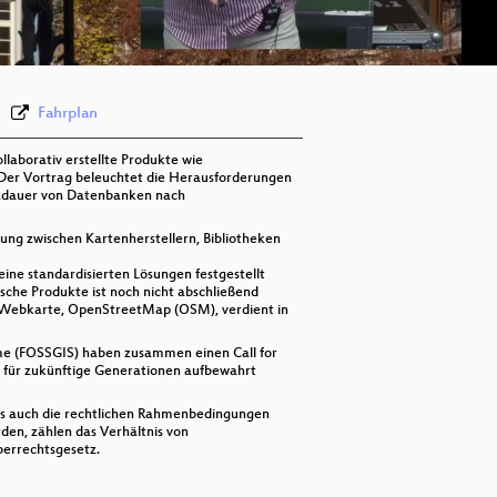
deu 576p (webm)
Fahrplan
llaborativ erstellte Produkte wie
Der Vortrag beleuchtet die Herausforderungen
tzdauer von Datenbanken nach
ung zwischen Kartenherstellern, Bibliotheken
eine standardisierten Lösungen festgestellt
ische Produkte ist noch nicht abschließend
e Webkarte, OpenStreetMap (OSM), verdient in
me (FOSSGIS) haben zusammen einen Call for
n für zukünftige Generationen aufbewahrt
zes auch die rechtlichen Rahmenbedingungen
den, zählen das Verhältnis von
errechtsgesetz.