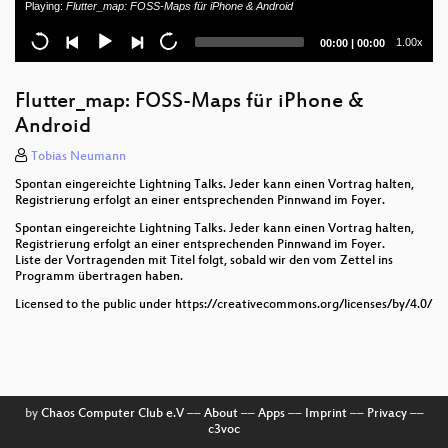
Playing:
Flutter_map: FOSS-Maps für iPhone & Android
Barrierefreies Routing mit MOTIS
Current
Total
1.00x
00:00
|
00:00
10 Jahre openSenseMap: Neue Features für die
time
duration
Zukunft der Umweltdaten
Flutter_map: FOSS-Maps für iPhone &
Historische Karten mit QGIS georeferenzieren
Android
Pünktlich zur Uni? Bus-Tracking mit der EFA JSON
Tobias Neumann
API
Spontan eingereichte Lightning Talks. Jeder kann einen Vortrag halten,
Registrierung erfolgt an einer entsprechenden Pinnwand im Foyer.
OpenStreetMap FeatureInfo
Spontan eingereichte Lightning Talks. Jeder kann einen Vortrag halten,
Registrierung erfolgt an einer entsprechenden Pinnwand im Foyer.
Performantes Nearest POI Routing? - Neues vom
Liste der Vortragenden mit Titel folgt, sobald wir den vom Zettel ins
Geolinking Service SoRa
Programm übertragen haben.
Transitous - Freies Public Transport Routing
Licensed to the public under https://creativecommons.org/licenses/by/4.0/
Ermittlung von versiegelten Flächen als komplexe
Aufgabe (Projekt SEAL)
Flexibles Open Source Routing mit Valhalla
by
Chaos Computer Club e.V
––
About
––
Apps
––
Imprint
––
Privacy
––
c3voc
Der Wuppertaler Weg vom Geoportal zum Digitalen