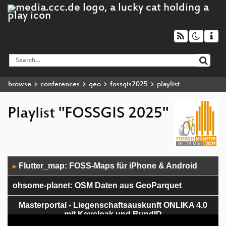
browse
conferences
geo
fossgis2025
playlist
Playlist "FOSSGIS 2025"
Audio
Flutter_map: FOSS-Maps für iPhone & Android
▶
Player
ohsome-planet: OSM Daten aus GeoParquet
Masterportal - Liegenschaftsauskunft ONLIKA 4.0
mit Keycloak und BundID