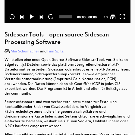
Current
Total
1.00x
00:00
|
00:00
time
duration
SidescanTools - open source Sidescan
Processing Software
Mia Schumacher
and
Finn Spitz
Wir stellen eine neue Open-Source-Software SidescanTools vor. Sie kann
Edgetech .jsf Dateien sowie das plattformübergreifend lesbare '.xtf'-
Dateiformat verarbeiten. SidescanTools erlaubt es, eine xtf-Datei zu lesen,
Bodenerkennung, Schrägentfernungskorrektur sowie empirischer
Verstärkungsnormalisierung (Emprirical Gain Normalisation, EGN)
anzuwenden. Die Daten können dann als Geotiff/netCDF in jedes GIS
exportiert werden. Das Programm ist in Arbeit und offen für Beiträge aus
der community.
Seitensichtsonare sind weit verbreitete Instrumente zur Erstellung
hochauflösender Bilder von Gewässerböden. Im Vergleich zu
Fächerecholotsystemen, die eine geometrisch präzisere und
dreidimensionale Karte liefern, sind Seitensichtsonare erschwinglicher und
einfacher zu bedienen, weshalb sie z. B. von Seglern, Hobbytauchern oder
NROs häufiger eingesetzt werden.
Allerdings gibt es, zumindest bis jetzt und nach unserem Wissensstand, nur