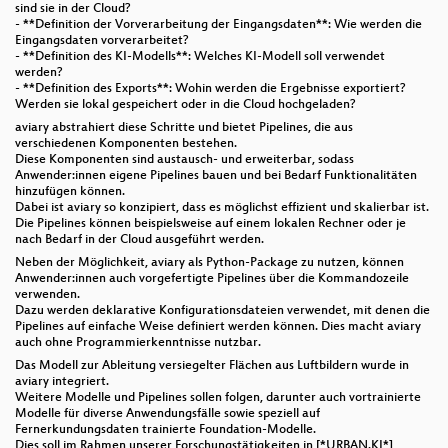
sind sie in der Cloud?
- **Definition der Vorverarbeitung der Eingangsdaten**: Wie werden die
Eingangsdaten vorverarbeitet?
- **Definition des KI-Modells**: Welches KI-Modell soll verwendet
werden?
- **Definition des Exports**: Wohin werden die Ergebnisse exportiert?
Werden sie lokal gespeichert oder in die Cloud hochgeladen?
aviary abstrahiert diese Schritte und bietet Pipelines, die aus
verschiedenen Komponenten bestehen.
Diese Komponenten sind austausch- und erweiterbar, sodass
Anwender:innen eigene Pipelines bauen und bei Bedarf Funktionalitäten
hinzufügen können.
Dabei ist aviary so konzipiert, dass es möglichst effizient und skalierbar ist.
Die Pipelines können beispielsweise auf einem lokalen Rechner oder je
nach Bedarf in der Cloud ausgeführt werden.
Neben der Möglichkeit, aviary als Python-Package zu nutzen, können
Anwender:innen auch vorgefertigte Pipelines über die Kommandozeile
verwenden.
Dazu werden deklarative Konfigurationsdateien verwendet, mit denen die
Pipelines auf einfache Weise definiert werden können. Dies macht aviary
auch ohne Programmierkenntnisse nutzbar.
Das Modell zur Ableitung versiegelter Flächen aus Luftbildern wurde in
aviary integriert.
Weitere Modelle und Pipelines sollen folgen, darunter auch vortrainierte
Modelle für diverse Anwendungsfälle sowie speziell auf
Fernerkundungsdaten trainierte Foundation-Modelle.
Dies soll im Rahmen unserer Forschungstätigkeiten in [*URBAN.KI*]