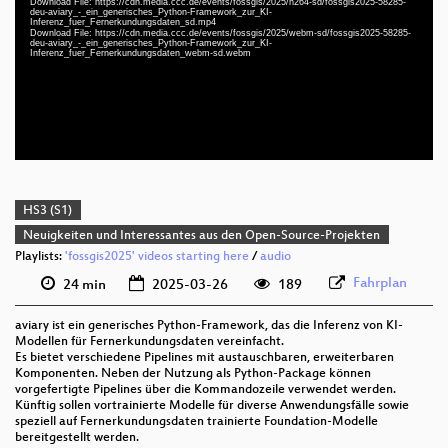
Download File: https://cdn.media.ccc.de/events/fossgis/2025/h264-sd/fossgis2025-58285-
deu-aviary_-_ein_generisches_Python-Framework_zur_KI-
deu 1080p (mp4)
Inferenz_fuer_Fernerkundungsdaten_sd.mp4
Download File: https://cdn.media.ccc.de/events/fossgis/2025/webm-sd/fossgis2025-58285-
deu 1080p (webm)
deu-aviary_-_ein_generisches_Python-Framework_zur_KI-
Inferenz_fuer_Fernerkundungsdaten_webm-sd.webm
deu 576p (mp4)
deu 576p (webm)
HS3 (S1)
Neuigkeiten und Interessantes aus den Open-Source-Projekten
Playlists:
'fossgis2025' videos starting here
/
audio
Fahrplan
24 min
2025-03-26
189
aviary ist ein generisches Python-Framework, das die Inferenz von KI-
Modellen für Fernerkundungsdaten vereinfacht.
Es bietet verschiedene Pipelines mit austauschbaren, erweiterbaren
Komponenten. Neben der Nutzung als Python-Package können
vorgefertigte Pipelines über die Kommandozeile verwendet werden.
Künftig sollen vortrainierte Modelle für diverse Anwendungsfälle sowie
speziell auf Fernerkundungsdaten trainierte Foundation-Modelle
bereitgestellt werden.