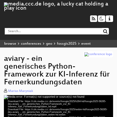
browse
conferences
geo
fossgis2025
event
aviary - ein
generisches Python-
Framework zur KI-Inferenz für
Fernerkundungsdaten
Marius Maryniak
Media error: Format(s) not supported or source(s) not found
Video
Download File: https://cdn.media.ccc.de/events/fossgis/2025/h264-hd/fossgis2025-58285-
Player
deu-aviary_-_ein_generisches_Python-Framework_zur_KI-
Inferenz_fuer_Fernerkundungsdaten_hd.mp4
Download File: https://cdn.media.ccc.de/events/fossgis/2025/webm-hd/fossgis2025-58285-
deu-aviary_-_ein_generisches_Python-Framework_zur_KI-
Inferenz_fuer_Fernerkundungsdaten_webm-hd.webm