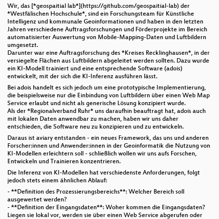
Wir, das [*geospaitial lab*](https://github.com/geospaitial-lab) der
*Westfälischen Hochschule*, sind ein Forschungsteam für Künstliche
Intelligenz und kommunale Geoinformationen und haben in den letzten
Jahren verschiedene Auftragsforschungen und Förderprojekte im Bereich
automatisierter Auswertung von Mobile-Mapping-Daten und Luftbildern
umgesetzt.
Darunter war eine Auftragsforschung des *Kreises Recklinghausen*, in der
versiegelte Flächen aus Luftbildern abgeleitet werden sollten. Dazu wurde
ein KI-Modell trainiert und eine entsprechende Software (adois)
entwickelt, mit der sich die KI-Inferenz ausführen lässt.
Bei adois handelt es sich jedoch um eine prototypische Implementierung,
die beispielsweise nur die Einbindung von Luftbildern über einen Web Map
Service erlaubt und nicht als generische Lösung konzipiert wurde.
Als der *Regionalverband Ruhr* uns daraufhin beauftragt hat, adois auch
mit lokalen Daten anwendbar zu machen, haben wir uns daher
entschieden, die Software neu zu konzipieren und zu entwickeln.
Daraus ist aviary entstanden - ein neues Framework, das uns und anderen
Forscher:innen und Anwender:innen in der Geoinformatik die Nutzung von
KI-Modellen erleichtern soll - schließlich wollen wir uns aufs Forschen,
Entwickeln und Trainieren konzentrieren.
Die Inferenz von KI-Modellen hat verschiedenste Anforderungen, folgt
jedoch stets einem ähnlichen Ablauf:
- **Definition des Prozessierungsbereichs**: Welcher Bereich soll
ausgewertet werden?
- **Definition der Eingangsdaten**: Woher kommen die Eingangsdaten?
Liegen sie lokal vor, werden sie über einen Web Service abgerufen oder