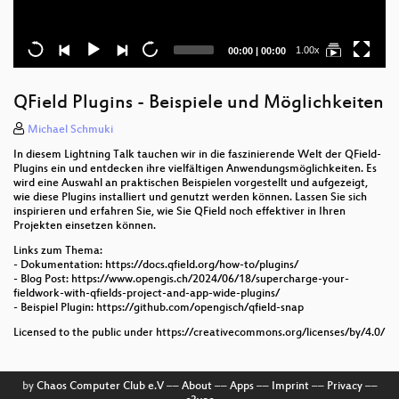
Current
Total
1.00x
00:00
|
00:00
time
duration
QField Plugins - Beispiele und Möglichkeiten
Michael Schmuki
In diesem Lightning Talk tauchen wir in die faszinierende Welt der QField-
Plugins ein und entdecken ihre vielfältigen Anwendungsmöglichkeiten. Es
wird eine Auswahl an praktischen Beispielen vorgestellt und aufgezeigt,
wie diese Plugins installiert und genutzt werden können. Lassen Sie sich
inspirieren und erfahren Sie, wie Sie QField noch effektiver in Ihren
Projekten einsetzen können.
Links zum Thema:
- Dokumentation: https://docs.qfield.org/how-to/plugins/
- Blog Post: https://www.opengis.ch/2024/06/18/supercharge-your-
fieldwork-with-qfields-project-and-app-wide-plugins/
- Beispiel Plugin: https://github.com/opengisch/qfield-snap
Licensed to the public under https://creativecommons.org/licenses/by/4.0/
by
Chaos Computer Club e.V
––
About
––
Apps
––
Imprint
––
Privacy
––