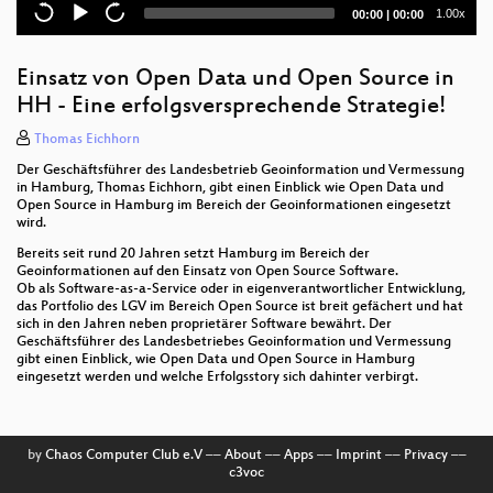
Current
Total
1.00x
00:00
|
00:00
time
duration
Einsatz von Open Data und Open Source in
HH - Eine erfolgsversprechende Strategie!
Thomas Eichhorn
Der Geschäftsführer des Landesbetrieb Geoinformation und Vermessung
in Hamburg, Thomas Eichhorn, gibt einen Einblick wie Open Data und
Open Source in Hamburg im Bereich der Geoinformationen eingesetzt
wird.
Bereits seit rund 20 Jahren setzt Hamburg im Bereich der
Geoinformationen auf den Einsatz von Open Source Software.
Ob als Software-as-a-Service oder in eigenverantwortlicher Entwicklung,
das Portfolio des LGV im Bereich Open Source ist breit gefächert und hat
sich in den Jahren neben proprietärer Software bewährt. Der
Geschäftsführer des Landesbetriebes Geoinformation und Vermessung
gibt einen Einblick, wie Open Data und Open Source in Hamburg
eingesetzt werden und welche Erfolgsstory sich dahinter verbirgt.
by
Chaos Computer Club e.V
––
About
––
Apps
––
Imprint
––
Privacy
––
c3voc