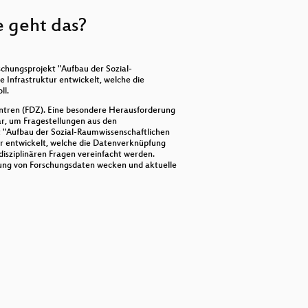
keys
to
 geht das?
increase
or
decrease
volume.
schungsprojekt "Aufbau der Sozial-
e Infrastruktur entwickelt, welche die
ll.
entren (FDZ). Eine besondere Herausforderung
ar, um Fragestellungen aus den
t "Aufbau der Sozial-Raumwissenschaftlichen
tur entwickelt, welche die Datenverknüpfung
rdisziplinären Fragen vereinfacht werden.
tzung von Forschungsdaten wecken und aktuelle