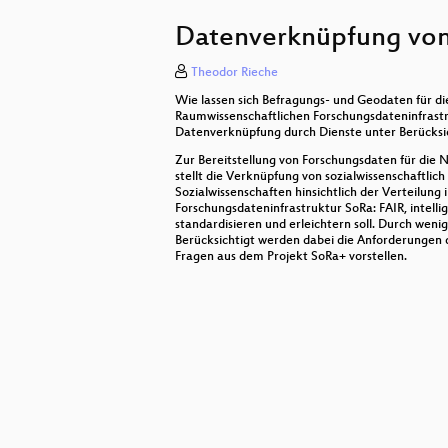
Sea-Watch, CivilMRCC and Oneflee
Datenverknüpfung von
Transformationspotenziale großflä
Theodor Rieche
Ein Plugin mit direktem Zugang 
Wie lassen sich Befragungs- und Geodaten für di
ohsomeNow: OSM-Daten in Echtzei
Raumwissenschaftlichen Forschungsdateninfrastruk
Datenverknüpfung durch Dienste unter Berücksich
CartoHack Live: OSM-basierten Kar
Zur Bereitstellung von Forschungsdaten für die
stellt die Verknüpfung von sozialwissenschaftl
Sozialwissenschaften hinsichtlich der Verteilu
Ein WanderwegeGIS für den Sauerl
Forschungsdateninfrastruktur SoRa: FAIR, intelli
standardisieren und erleichtern soll. Durch weni
Die Berechung der Welt, Generier
Berücksichtigt werden dabei die Anforderungen d
Fragen aus dem Projekt SoRa+ vorstellen.
GeographyForFuture: Mit Geodaten
User-Analyse mit der Overpass AP
Jede(r) sollte einen Spatial Datath
Gefälschte Papiere - Daten verfäls
Malen nach Zahlen – Landnutzung