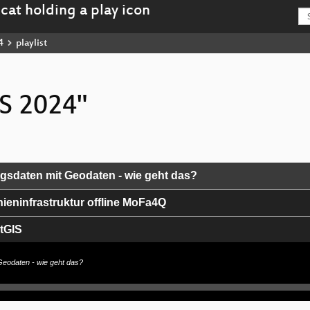
4
playlist
IS 2024"
sdaten mit Geodaten - wie geht das?
nieninfrastruktur offline MoFa4Q
tGIS
 Data Cloud API!
eodaten - wie geht das?
ren digital souveräne Softwareentwicklung am BfS