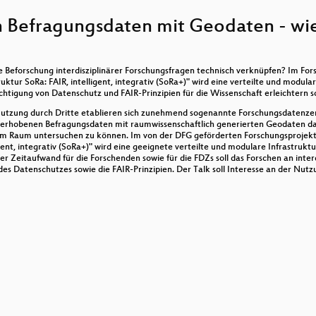
t - How to map a European Disaster
 Befragungsdaten mit Geodaten - wie
chiger Parkplätze für den nachhaltigen Stadtumbau
zu den Ressourcen aus dem QGIS Hub
e Beforschung interdisziplinärer Forschungsfragen technisch verknüpfen? Im For
t analysieren
tur SoRa: FAIR, intelligent, integrativ (SoRa+)" wird eine verteilte und modular
tigung von Datenschutz und FAIR-Prinzipien für die Wissenschaft erleichtern so
te mit QGIS und PostGIS erstellen
 Nutzung durch Dritte etablieren sich zunehmend sogenannte Forschungsdatenz
ich erhobenen Befragungsdaten mit raumwissenschaftlich generierten Geodaten d
ng im Raum untersuchen zu können. Im von der DFG geförderten Forschungsprojek
ändischen Gebirgs - und Wanderverein.
gent, integrativ (SoRa+)" wird eine geeignete verteilte und modulare Infrastruk
ger Zeitaufwand für die Forschenden sowie für die FDZs soll das Forschen an inte
ung von Pseudo-Tags für den BRouter
es Datenschutzes sowie die FAIR-Prinzipien. Der Talk soll Interesse an der Nu
 Politik machen
I: Zwischen Vandalismus-Verfolgung und Stalking
on organisieren!
chen, um eine richtige Print-Karte zu erzeugen
serfassung in OpenStreetMap in Deutschland