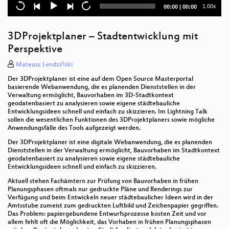
Current
Total
1.00x
00:00
|
00:00
Hinweiskarten Starkregengefahren: OpenData für
time
duration
die bundesweite Klimawandelanpassung
3DProjektplaner – Stadtentwicklung mit
pygeoapi - eine Python Server Software für OGC API
Perspektive
Standards
Mateusz Lendziński
XPlanung für die Cloud
Der 3DProjektplaner ist eine auf dem Open Source Masterportal
basierende Webanwendung, die es planenden Dienststellen in der
GeoNetwork-UI: Ein anwenderfreundliches Frontend
Verwaltung ermöglicht, Bauvorhaben im 3D-Stadtkontext
für den Datenkatalog GeoNetwork
geodatenbasiert zu analysieren sowie eigene städtebauliche
Entwicklungsideen schnell und einfach zu skizzieren. Im Lightning Talk
Aufbau einer Agrar-Forschungsdateninfrastruktur
sollen die wesentlichen Funktionen des 3DProjektplaners sowie mögliche
mit GeoNode und Kubernetes
Anwendungsfälle des Tools aufgezeigt werden.
Der 3DProjektplaner ist eine digitale Webanwendung, die es planenden
BBOX: Kompakter OGC API Server für Features,
Dienststellen in der Verwaltung ermöglicht, Bauvorhaben im Stadtkontext
Tiles und mehr
geodatenbasiert zu analysieren sowie eigene städtebauliche
Entwicklungsideen schnell und einfach zu skizzieren.
Open Data @Greenpeace e.V.
Aktuell stehen Fachämtern zur Prüfung von Bauvorhaben in frühen
Planungsphasen oftmals nur gedruckte Pläne und Renderings zur
xPlanBox: kommunale Datendrehscheibe für die
Verfügung und beim Entwickeln neuer städtebaulicher Ideen wird in der
Bauleit- und Landschaftsplanung
Amtsstube zumeist zum gedruckten Luftbild und Zeichenpapier gegriffen.
Das Problem: papiergebundene Entwurfsprozesse kosten Zeit und vor
allem fehlt oft die Möglichkeit, das Vorhaben in frühen Planungsphasen
Der Weg eines Schlaglochs von der Straße auf die