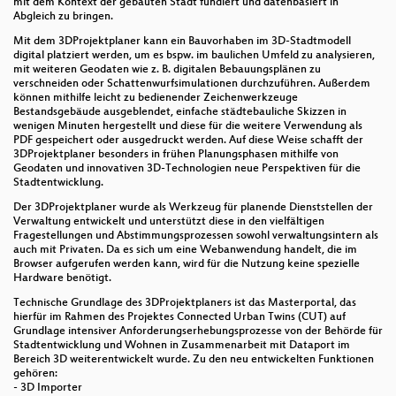
mit dem Kontext der gebauten Stadt fundiert und datenbasiert in
Karte
Abgleich zu bringen.
Mit dem 3DProjektplaner kann ein Bauvorhaben im 3D-Stadtmodell
PyQGIS Schnuppervortrag – Mein erstes Plugin für
digital platziert werden, um es bspw. im baulichen Umfeld zu analysieren,
QGIS
mit weiteren Geodaten wie z. B. digitalen Bebauungsplänen zu
verschneiden oder Schattenwurfsimulationen durchzuführen. Außerdem
Wie schreibe ich ein GRASS GIS Addon?
können mithilfe leicht zu bedienender Zeichenwerkzeuge
Bestandsgebäude ausgeblendet, einfache städtebauliche Skizzen in
wenigen Minuten hergestellt und diese für die weitere Verwendung als
Bereitstellung von freien Geodaten (OpenData) mit
PDF gespeichert oder ausgedruckt werden. Auf diese Weise schafft der
STAC beim LGLN
3DProjektplaner besonders in frühen Planungsphasen mithilfe von
Geodaten und innovativen 3D-Technologien neue Perspektiven für die
Mapbender - die neue Version 4 stellt sich vor
Stadtentwicklung.
Der 3DProjektplaner wurde als Werkzeug für planende Dienststellen der
Stand des GRASS GIS Projekts: Nicht was Sie
Verwaltung entwickelt und unterstützt diese in den vielfältigen
denken!
Fragestellungen und Abstimmungsprozessen sowohl verwaltungsintern als
auch mit Privaten. Da es sich um eine Webanwendung handelt, die im
STAC - Einführung und Neuigkeiten
Browser aufgerufen werden kann, wird für die Nutzung keine spezielle
Hardware benötigt.
Automatisierte Bestimmung der
Technische Grundlage des 3DProjektplaners ist das Masterportal, das
Straßenbeschaffenheit mit Machine Learning
hierfür im Rahmen des Projektes Connected Urban Twins (CUT) auf
Grundlage intensiver Anforderungserhebungsprozesse von der Behörde für
Stadtentwicklung und Wohnen in Zusammenarbeit mit Dataport im
Sovereign Cloud Stack (SCS): Offene, föderierbare
Bereich 3D weiterentwickelt wurde. Zu den neu entwickelten Funktionen
Cloud-Technologie für jeden Sektor
gehören:
- 3D Importer