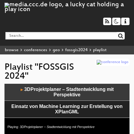
browse
conferences
geo
fossgis2024
playlist
Playlist "FOSSGIS
2024"
Audio
3DProjektplaner – Stadtentwicklung mit
▶
Player
Perspektive
Einsatz von Machine Learning zur Erstellung von
XPlanGML
pg_featureserv - Veröffentlichung von Vektordaten
Playing:
3DProjektplaner – Stadtentwicklung mit Perspektive
mit OGC API Features