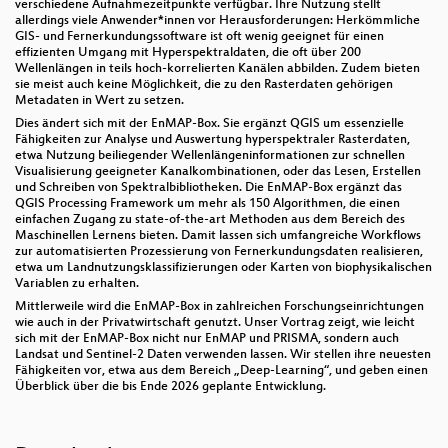
verschiedene Aufnahmezeitpunkte verfügbar. Ihre Nutzung stellt
allerdings viele Anwender*innen vor Herausforderungen: Herkömmliche
GIS- und Fernerkundungssoftware ist oft wenig geeignet für einen
effizienten Umgang mit Hyperspektraldaten, die oft über 200
Wellenlängen in teils hoch-korrelierten Kanälen abbilden. Zudem bieten
sie meist auch keine Möglichkeit, die zu den Rasterdaten gehörigen
Metadaten in Wert zu setzen.
Dies ändert sich mit der EnMAP-Box. Sie ergänzt QGIS um essenzielle
Fähigkeiten zur Analyse und Auswertung hyperspektraler Rasterdaten,
etwa Nutzung beiliegender Wellenlängeninformationen zur schnellen
Visualisierung geeigneter Kanalkombinationen, oder das Lesen, Erstellen
und Schreiben von Spektralbibliotheken. Die EnMAP-Box ergänzt das
QGIS Processing Framework um mehr als 150 Algorithmen, die einen
einfachen Zugang zu state-of-the-art Methoden aus dem Bereich des
Maschinellen Lernens bieten. Damit lassen sich umfangreiche Workflows
zur automatisierten Prozessierung von Fernerkundungsdaten realisieren,
etwa um Landnutzungsklassifizierungen oder Karten von biophysikalischen
Variablen zu erhalten.
Mittlerweile wird die EnMAP-Box in zahlreichen Forschungseinrichtungen
wie auch in der Privatwirtschaft genutzt. Unser Vortrag zeigt, wie leicht
sich mit der EnMAP-Box nicht nur EnMAP und PRISMA, sondern auch
Landsat und Sentinel-2 Daten verwenden lassen. Wir stellen ihre neuesten
Fähigkeiten vor, etwa aus dem Bereich „Deep-Learning“, und geben einen
Überblick über die bis Ende 2026 geplante Entwicklung.