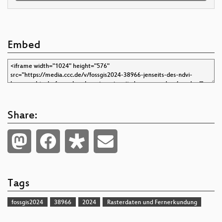
Embed
Share:
Tags
fossgis2024
38966
2024
Rasterdaten und Fernerkundung