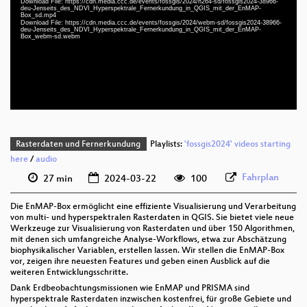
Download File: https://cdn.media.ccc.de/events/fossgis/2024/h264-sd/fossgis2024-38966-
deu-Jenseits_des_NDVI_Hyperspektrale_Fernerkundung_in_QGIS_mit_der_EnMAP-
deu 1080p (mp4)
Box_sd.mp4
Download File: https://cdn.media.ccc.de/events/fossgis/2024/webm-sd/fossgis2024-38966-
deu 1080p (webm)
deu-Jenseits_des_NDVI_Hyperspektrale_Fernerkundung_in_QGIS_mit_der_EnMAP-
Box_webm-sd.webm
deu 576p (mp4)
deu 576p (webm)
Rasterdaten und Fernerkundung
Playlists:
'fossgis2024' videos starting
here
/
audio
Fahrplan
27 min
2024-03-22
100
Die EnMAP-Box ermöglicht eine effiziente Visualisierung und Verarbeitung
von multi- und hyperspektralen Rasterdaten in QGIS. Sie bietet viele neue
Werkzeuge zur Visualisierung von Rasterdaten und über 150 Algorithmen,
mit denen sich umfangreiche Analyse-Workflows, etwa zur Abschätzung
biophysikalischer Variablen, erstellen lassen. Wir stellen die EnMAP-Box
vor, zeigen ihre neuesten Features und geben einen Ausblick auf die
weiteren Entwicklungsschritte.
Dank Erdbeobachtungsmissionen wie EnMAP und PRISMA sind
hyperspektrale Rasterdaten inzwischen kostenfrei, für große Gebiete und