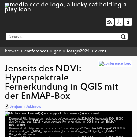
browse
conferences
geo
fossgis2024
event
Jenseits des NDVI:
Hyperspektrale
Fernerkundung in QGIS mit
der EnMAP-Box
Benjamin Jakimow
Media error: Format(s) not supported or source(s) not found
Video
Download File: https://cdn.media.ccc.de/events/fossgis/2024/h264-hd/fossgis2024-38966-
Player
deu-Jenseits_des_NDVI_Hyperspektrale_Fernerkundung_in_QGIS_mit_der_EnMAP-
Box_hd.mp4
Download File: https://cdn.media.ccc.de/events/fossgis/2024/webm-hd/fossgis2024-38966-
deu-Jenseits_des_NDVI_Hyperspektrale_Fernerkundung_in_QGIS_mit_der_EnMAP-
Box_webm-hd.webm