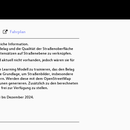
deu 576p (webm)
Fahrplan
iche Information.
 Belag und die Qualität der Straßenoberfläche
Datensätzen auf Straßenebene zu verknüpfen.
aktuell nicht vorhanden, jedoch wären sie für
 Learning Modell zu trainieren, das den Belag
ie Grundlage, um Straßenbilder, insbesondere
chern. Werden diese mit dem OpenStreetMap
unen generieren. Zusätzlich zu den berechneten
frei zur Verfügung zu stellen.
23 bis Dezember 2024.