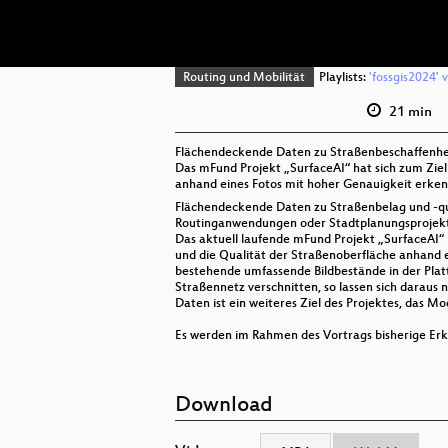
Routing und Mobilität
Playlists:
'fossgis2024' 
21 min
Flächendeckende Daten zu Straßenbeschaffenheit 
Das mFund Projekt „SurfaceAI“ hat sich zum Ziel
anhand eines Fotos mit hoher Genauigkeit erken
Flächendeckende Daten zu Straßenbelag und -qual
Routinganwendungen oder Stadtplanungsprojekte 
Das aktuell laufende mFund Projekt „SurfaceAI“ 
und die Qualität der Straßenoberfläche anhand 
bestehende umfassende Bildbestände in der Pla
Straßennetz verschnitten, so lassen sich darau
Daten ist ein weiteres Ziel des Projektes, das M
Es werden im Rahmen des Vortrags bisherige Erke
Download