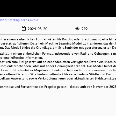
videos starting here
/
audio
2024-03-20
292
in einem einheitlichen Format wären für Routing oder Stadtplanung eine hilfre
 gesetzt, auf offenen Daten ein Machine Learning Modell zu trainieren, das den
nt. Das Modell bildet die Grundlage, um Straßenbilder mit georeferenzierten 
ität in einem einheitlichen Format, insbesondere von Rad- und Gehwegen, sind 
eine hilfreiche Information.
hat sich zum Ziel gesetzt, auf bestehenden offen verfügbaren Daten ein Machine
eines entsprechenden Fotos mit hoher Genauigkeit erkennt. Das Modell bildet d
ttform für Straßenbilder Mapillary mit entsprechenden Informationen anzurei
s neue offene Daten zu Straßenbeschaffenheit für verschiedene Städte und Komm
odell zur Auswertung sowie Verknüpfung neuer oder aktualisierter Bilddatensätze 
nntnisse und Fortschritte des Projekts geteilt – dieses läuft von November 20