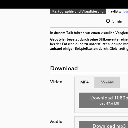
Kartographie und Visualisierung
Playlists:
'fos
5 min
In diesem Talk führen wir einen visuellen Vergle
GeoStyler besetzt durch seine Stilkonverter ei
bei der Entscheidung zu unterstützen, ob und wie
anhand einiger Beispielkarten durch. Gleichzeitig
Download
Video
MP4
WebM
Download 1080
deu
47.6 MB
Audio
Download mp3