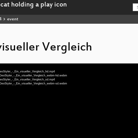
4
event
visueller Vergleich
eoStyler_-_Ein_visueller_Vergleich_hd.mp4
-GeoStyler_-_Ein_visueller_Vergleich_webm-hd.webm
eoStyler_-_Ein_visueller_Vergleich_sd.mp4
-GeoStyler_-_Ein_visueller_Vergleich_webm-sd.webm