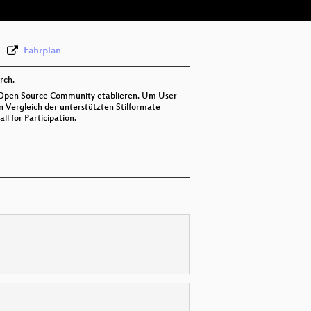
Fahrplan
rch.
er Open Source Community etablieren. Um User
en Vergleich der unterstützten Stilformate
ll for Participation.