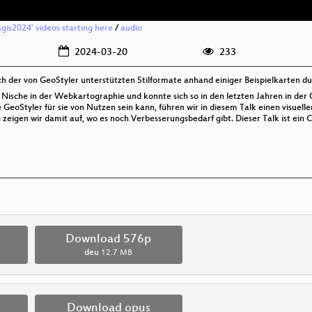
sgis2024' videos starting here
/
audio
2024-03-20
233
ich der von GeoStyler unterstützten Stilformate anhand einiger Beispielkarten du
ne Nische in der Webkartographie und konnte sich so in den letzten Jahren in d
 GeoStyler für sie von Nutzen sein kann, führen wir in diesem Talk einen visuell
 zeigen wir damit auf, wo es noch Verbesserungsbedarf gibt. Dieser Talk ist ein Ca
p
Download 576p
deu
12.7 MB
Download opus