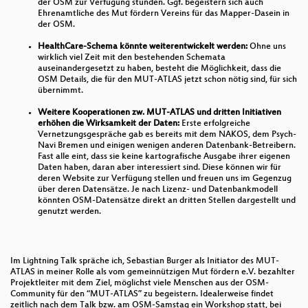
der OSM zur Verfügung stünden. Ggf. begeistern sich auch
Smartphone IMU- und Landmark-basierte Indoor
Ehrenamtliche des Mut fördern Vereins für das Mapper-Dasein in
Positionierung
der OSM.
HealthCare-Schema könnte weiterentwickelt werden:
Ohne uns
Open geodata, GI-software und science am Beispiel
wirklich viel Zeit mit den bestehenden Schemata
einer räumlichen COVID-Studie
auseinandergesetzt zu haben, besteht die Möglichkeit, dass die
OSM Details, die für den MUT-ATLAS jetzt schon nötig sind, für sich
QGIS Slim: Wir entschlacken die QGIS-Oberfläche
übernimmt.
Weitere Kooperationen zw. MUT-ATLAS und dritten Initiativen
Legendenbilder aus Vector-Tile-Styles ableiten
erhöhen die Wirksamkeit der Daten:
Erste erfolgreiche
Vernetzungsgespräche gab es bereits mit dem NAKOS, dem Psych-
Räumliche Layerfilter für effiziente(re)s Arbeiten: Ein
Navi Bremen und einigen wenigen anderen Datenbank-Betreibern.
neues QGIS-Plugin
Fast alle eint, dass sie keine kartografische Ausgabe ihrer eigenen
Daten haben, daran aber interessiert sind. Diese können wir für
deren Website zur Verfügung stellen und freuen uns im Gegenzug
Geodatenverarbeitung mit Workflow-Engines
über deren Datensätze. Je nach Lizenz- und Datenbankmodell
könnten OSM-Datensätze direkt an dritten Stellen dargestellt und
EO-Lab: SHOGun WebGIS, actinia
genutzt werden.
Rasterprozessierung in der Cloud
Open Data, Open Source, Open Berlin
Im Lightning Talk spräche ich, Sebastian Burger als Initiator des MUT-
ATLAS in meiner Rolle als vom gemeinnützigen Mut fördern e.V. bezahlter
Open Data zu wasserbezogenen Klimarisiken: Wo
Projektleiter mit dem Ziel, möglichst viele Menschen aus der OSM-
steht Berlin-Brandenburg?
Community für den “MUT-ATLAS” zu begeistern. Idealerweise findet
zeitlich nach dem Talk bzw. am OSM-Samstag ein Workshop statt, bei