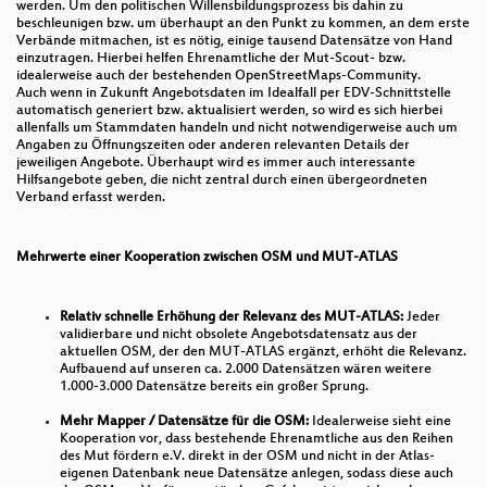
zum Appell!
werden. Um den politischen Willensbildungsprozess bis dahin zu
beschleunigen bzw. um überhaupt an den Punkt zu kommen, an dem erste
Verbände mitmachen, ist es nötig, einige tausend Datensätze von Hand
Verwendung von OSM-Daten zur Kartierung des
einzutragen. Hierbei helfen Ehrenamtliche der Mut-Scout- bzw.
urbanen, öffentlichen Raums
idealerweise auch der bestehenden OpenStreetMaps-Community.
Auch wenn in Zukunft Angebotsdaten im Idealfall per EDV-Schnittstelle
Trinkwasser und Trinkwasser-Orte Mapping
automatisch generiert bzw. aktualisiert werden, so wird es sich hierbei
allenfalls um Stammdaten handeln und nicht notwendigerweise auch um
Angaben zu Öffnungszeiten oder anderen relevanten Details der
Floor plan extraction from digital building models
jeweiligen Angebote. Überhaupt wird es immer auch interessante
Hilfsangebote geben, die nicht zentral durch einen übergeordneten
Irische ᚑᚌᚆᚐᚋ Steine in OSM und Wikidata
Verband erfasst werden.
Digitale Kartendaten für alle
Mehrwerte einer Kooperation zwischen OSM und MUT-ATLAS
Persistente Identifikatoren für Open Source GIS:
Best Practices und Bleeding Edge
Relativ schnelle Erhöhung der Relevanz des MUT-ATLAS:
Jeder
validierbare und nicht obsolete Angebotsdatensatz aus der
Ad hoc QGIS-Plugin Entwicklung zur Bewertung der
aktuellen OSM, der den MUT-ATLAS ergänzt, erhöht die Relevanz.
radiologischen Lage im Ukrainekrieg
Aufbauend auf unseren ca. 2.000 Datensätzen wären weitere
1.000-3.000 Datensätze bereits ein großer Sprung.
16 Jahre FOSSGIS und OSM
Mehr Mapper / Datensätze für die OSM:
Idealerweise sieht eine
Kooperation vor, dass bestehende Ehrenamtliche aus den Reihen
OSS im schweizerischen ÖREB-Kataster:
des Mut fördern e.V. direkt in der OSM und nicht in der Atlas-
Erfahrungen und technische Herausforderungen
eigenen Datenbank neue Datensätze anlegen, sodass diese auch