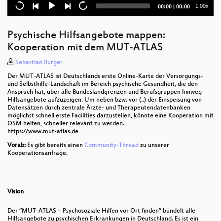
Current
Total
1.00x
00:00
|
00:00
SIGNALO - Erhebung und Darstellung von
time
duration
Strassenschildern mit QGIS
Psychische Hilfsangebote mappen:
Abschlussveranstaltung
Kooperation mit dem MUT-ATLAS
Neues von der OpenRailwayMap
Sebastian Burger
Der MUT-ATLAS ist Deutschlands erste Online-Karte der Versorgungs-
Maßnahmen zur Gewässerunterhaltung managen
und Selbsthilfe-Landschaft im Bereich psychische Gesundheit, die den
mit QGIS, PostGIS und QField
Anspruch hat, über alle Bundeslandgrenzen und Berufsgruppen hinweg
Hilfsangebote aufzuzeigen. Um neben bzw. vor (..) der Einspeisung von
Sozialhelden: Wie barrierefrei ist unser Planet?
Datensätzen durch zentrale Ärzte- und Therapeutendatenbanken
möglichst schnell erste Facilities darzustellen, könnte eine Kooperation mit
OSM helfen, schneller relevant zu werden.
Wo bin ich? Lösen von fuzzy wobbling Geo
https://www.mut-atlas.de
Locations mit dem QGIS Plugin “CRS Guesser”
Vorab:
Es gibt bereits einen
Community-Thread
zu unserer
Open Geodata and -software im Hochschulstudium
Kooperationsanfrage.
der Geographie
Agil erreichbar - Erreichbarkeitsanalysen für
Deutschland
Vision
GIS & Datenströme; Stream Processing mit Apache
Der “MUT-ATLAS – Psychosoziale Hilfen vor Ort finden” bündelt alle
StreamPipes
Hilfsangebote zu psychischen Erkrankungen in Deutschland. Es ist ein