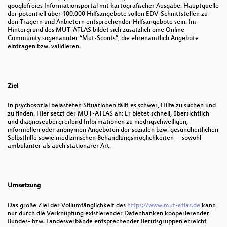
googlefreies Informationsportal mit kartografischer Ausgabe. Hauptquelle
der potentiell über 100.000 Hilfsangebote sollen EDV-Schnittstellen zu
OSM Daten und Indoor-Karten in KDE Itinerary
den Trägern und Anbietern entsprechender Hilfsangebote sein. Im
Hintergrund des MUT-ATLAS bildet sich zusätzlich eine Online-
FOSS-GIS in der Berliner Verwaltung – Ein
Community sogenannter “Mut-Scouts”, die ehrenamtlich Angebote
Erfolgsmodell?
eintragen bzw. validieren.
Das Beste der 60er, 70er und 80er: hochauflösende
Spionagesatellitenaufnahmen
Ziel
Automatisierte Detektion von Baumstandorten in
der Metropole Ruhr
In psychosozial belasteten Situationen fällt es schwer, Hilfe zu suchen und
zu finden. Hier setzt der MUT-ATLAS an: Er bietet schnell, übersichtlich
und diagnoseübergreifend Informationen zu niedrigschwelligen,
Kartieren im Hochgebirge – ein Praxisbericht
informellen oder anonymen Angeboten der sozialen bzw. gesundheitlichen
Selbsthilfe sowie medizinischen Behandlungsmöglichkeiten – sowohl
GeoNode in Forschungsdateninfrastrukturen
ambulanter als auch stationärer Art.
ALKIS-NAS-Daten in QGIS und im WebGIS (QGIS-
Server mit Lizmap) nutzen
Umsetzung
Der schnelle Weg in die digitale Souveränität -
öffentliche Ausschreibungen mit FOSS
Das große Ziel der Vollumfänglichkeit des
https://www.mut-atlas.de
kann
nur durch die Verknüpfung existierender Datenbanken kooperierender
How far, how much, how many - Hilbert und Dijkstra
Bundes- bzw. Landesverbände entsprechender Berufsgruppen erreicht