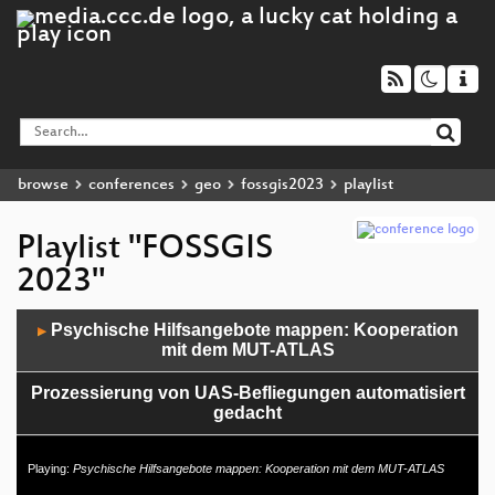
browse
conferences
geo
fossgis2023
playlist
Playlist "FOSSGIS
2023"
Audio
Psychische Hilfsangebote mappen: Kooperation
▶
Player
mit dem MUT-ATLAS
Prozessierung von UAS-Befliegungen automatisiert
gedacht
Das neue Geodatenportal der „Marinen
Playing:
Psychische Hilfsangebote mappen: Kooperation mit dem MUT-ATLAS
Dateninfrastruktur Deutschland (MDI-DE)“