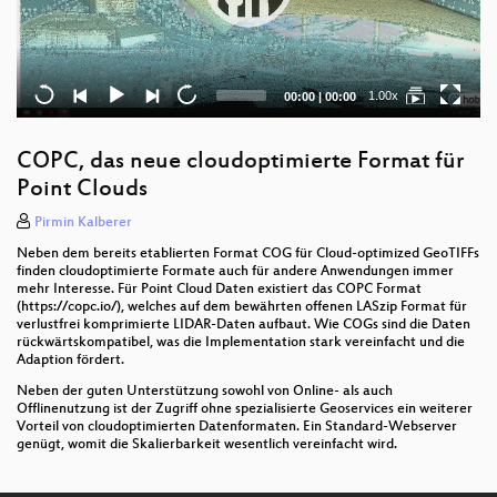
Current
Total
1.00x
00:00
|
00:00
time
duration
COPC, das neue cloudoptimierte Format für
Point Clouds
Pirmin Kalberer
Neben dem bereits etablierten Format COG für Cloud-optimized GeoTIFFs
finden cloudoptimierte Formate auch für andere Anwendungen immer
mehr Interesse. Für Point Cloud Daten existiert das COPC Format
(https://copc.io/), welches auf dem bewährten offenen LASzip Format für
verlustfrei komprimierte LIDAR-Daten aufbaut. Wie COGs sind die Daten
rückwärtskompatibel, was die Implementation stark vereinfacht und die
Adaption fördert.
Neben der guten Unterstützung sowohl von Online- als auch
Offlinenutzung ist der Zugriff ohne spezialisierte Geoservices ein weiterer
Vorteil von cloudoptimierten Datenformaten. Ein Standard-Webserver
genügt, womit die Skalierbarkeit wesentlich vereinfacht wird.