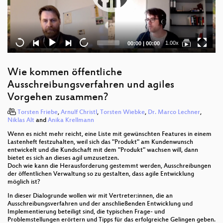
Current
Total
1.00x
00:00
|
00:00
time
duration
Wie kommen öffentliche
Ausschreibungsverfahren und agiles
Vorgehen zusammen?
Torsten Friebe
,
Arnulf Christl
,
Torsten Wiebke
,
Dr. Marco Lechner
,
Niklas Alt
and
Anika Krellmann
Wenn es nicht mehr reicht, eine Liste mit gewünschten Features in einem
Lastenheft festzuhalten, weil sich das "Produkt" am Kundenwunsch
entwickelt und die Kundschaft mit dem "Produkt" wachsen will, dann
bietet es sich an dieses agil umzusetzen.
Doch wie kann die Herausforderung gestemmt werden, Ausschreibungen
der öffentlichen Verwaltung so zu gestalten, dass agile Entwicklung
möglich ist?
In dieser Dialogrunde wollen wir mit Vertreter:innen, die an
Ausschreibungsverfahren und der anschließenden Entwicklung und
Implementierung beteiligt sind, die typischen Frage- und
Problemstellungen erörtern und Tipps für das erfolgreiche Gelingen geben.