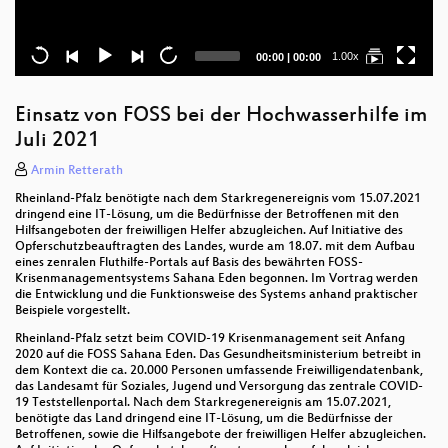
Current
Total
1.00x
00:00
|
00:00
time
duration
Einsatz von FOSS bei der Hochwasserhilfe im
Juli 2021
Armin Retterath
Rheinland-Pfalz benötigte nach dem Starkregenereignis vom 15.07.2021
dringend eine IT-Lösung, um die Bedürfnisse der Betroffenen mit den
Hilfsangeboten der freiwilligen Helfer abzugleichen. Auf Initiative des
Opferschutzbeauftragten des Landes, wurde am 18.07. mit dem Aufbau
eines zenralen Fluthilfe-Portals auf Basis des bewährten FOSS-
Krisenmanagementsystems Sahana Eden begonnen. Im Vortrag werden
die Entwicklung und die Funktionsweise des Systems anhand praktischer
Beispiele vorgestellt.
Rheinland-Pfalz setzt beim COVID-19 Krisenmanagement seit Anfang
2020 auf die FOSS Sahana Eden. Das Gesundheitsministerium betreibt in
dem Kontext die ca. 20.000 Personen umfassende Freiwilligendatenbank,
das Landesamt für Soziales, Jugend und Versorgung das zentrale COVID-
19 Teststellenportal. Nach dem Starkregenereignis am 15.07.2021,
benötigte das Land dringend eine IT-Lösung, um die Bedürfnisse der
Betroffenen, sowie die Hilfsangebote der freiwilligen Helfer abzugleichen.