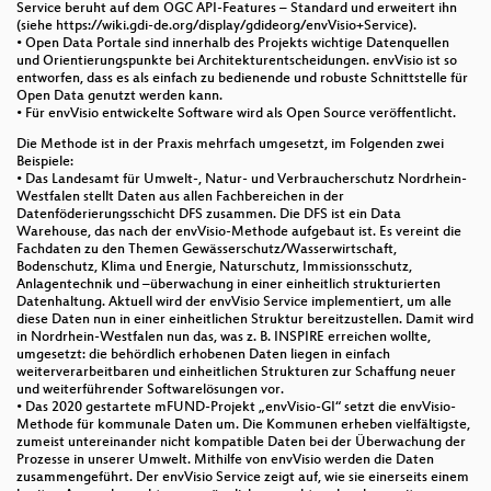
Service beruht auf dem OGC API-Features – Standard und erweitert ihn
Freileitungs- und Brückenkataster
(siehe https://wiki.gdi-de.org/display/gdideorg/envVisio+Service).
• Open Data Portale sind innerhalb des Projekts wichtige Datenquellen
Prototyp einer Bodenrichtwert-Auskunft unter QGIS
und Orientierungspunkte bei Architekturentscheidungen. envVisio ist so
& PostgreSQL/PostGIS
entworfen, dass es als einfach zu bedienende und robuste Schnittstelle für
Open Data genutzt werden kann.
• Für envVisio entwickelte Software wird als Open Source veröffentlicht.
3D Tiles Next
Die Methode ist in der Praxis mehrfach umgesetzt, im Folgenden zwei
Cloud-optimierte Geoformate
Beispiele:
• Das Landesamt für Umwelt-, Natur- und Verbraucherschutz Nordrhein-
Westfalen stellt Daten aus allen Fachbereichen in der
OPENER next - Per Crowd-Sourcing zu
Datenföderierungsschicht DFS zusammen. Die DFS ist ein Data
Barrieredaten im ÖPNV
Warehouse, das nach der envVisio-Methode aufgebaut ist. Es vereint die
Fachdaten zu den Themen Gewässerschutz/Wasserwirtschaft,
Verwendung von gesammelten Informationen aus
Bodenschutz, Klima und Energie, Naturschutz, Immissionsschutz,
Anlagentechnik und –überwachung in einer einheitlich strukturierten
bürgerschaftlichen Engagements bei der
Datenhaltung. Aktuell wird der envVisio Service implementiert, um alle
Routenplanung für Fahrradfahrer
diese Daten nun in einer einheitlichen Struktur bereitzustellen. Damit wird
in Nordrhein-Westfalen nun das, was z. B. INSPIRE erreichen wollte,
Mit OSM die Verkehrswende begleiten – Tagging,
umgesetzt: die behördlich erhobenen Daten liegen in einfach
Tools und Analysen
weiterverarbeitbaren und einheitlichen Strukturen zur Schaffung neuer
und weiterführender Softwarelösungen vor.
• Das 2020 gestartete mFUND-Projekt „envVisio-GI“ setzt die envVisio-
Die Neuköllner Straßenraumkarte – ein
Methode für kommunale Daten um. Die Kommunen erheben vielfältigste,
hochaufgelöster OSM-Mikro-Mapping-Kartenstil
zumeist untereinander nicht kompatible Daten bei der Überwachung der
Prozesse in unserer Umwelt. Mithilfe von envVisio werden die Daten
Zuordnung von POIs in OSM-Grenzdaten
zusammengeführt. Der envVisio Service zeigt auf, wie sie einerseits einem