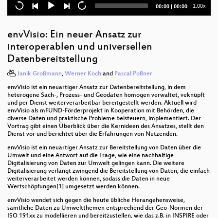
Lösungen
Current
Total
1.00x
00:00
|
00:00
time
duration
Hast du deine OpenStreetMap-Prioritäten schon
gesetzt?
envVisio: Ein neuer Ansatz zur
interoperablen und universellen
Data meets Style - GeoServer und GeoStyler im
Zusammenspiel
Datenbereitstellung
Janik Großmann
,
Werner Koch
and
Pascal Poßner
FOSSGIS-Jeopardy
envVisio ist ein neuartiger Ansatz zur Datenbereitstellung, in dem
OpenGeoResearch - Eine partizipative Plattform für
heterogene Sach-, Prozess- und Geodaten homogen verwaltet, veknüpft
wissenschaftliche raumbezogene Fragestellungen
und per Dienst weiterverarbeitbar bereitgestellt werden. Aktuell wird
envVisio als mFUND-Förderprojekt in Kooperation mit Behörden, die
diverse Daten und praktische Probleme beisteuern, implementiert. Der
InGridEditor – Next Generation: Ein neues Open
Vortrag gibt einen Überblick über die Kernideen des Ansatzes, stellt den
Source-Werkzeug (nicht nur) zur Erfassung von
Dienst vor und berichtet über die Erfahrungen von Nutzenden.
INSPIRE-konformen Metadaten
envVisio ist ein neuartiger Ansatz zur Bereitstellung von Daten über die
Umwelt und eine Antwort auf die Frage, wie eine nachhaltige
Neues @vcmap/core
Digitalisierung von Daten zur Umwelt gelingen kann. Die weitere
Digitalisierung verlangt zwingend die Bereitstellung von Daten, die einfach
Drucken von Mapbox Vector Tiles mit Hilfe von
weiterverarbeitet werden können, sodass die Daten in neue
@geoblocks/print
Wertschöpfungen[1] umgesetzt werden können.
envVisio wendet sich gegen die heute übliche Herangehensweise,
Ausschreibung und Umsetzung von Open Source
sämtliche Daten zu Umweltthemen entsprechend der Geo-Normen der
Software im öffentlichen Dienst
ISO 191xx zu modellieren und bereitzustellen, wie das z.B. in INSPIRE oder