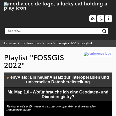
browse
conferences
geo
fossgis2022
playlist
Playlist "FOSSGIS
2022"
Audio
envVisio: Ein neuer Ansatz zur interoperablen und
▶
Player
universellen Datenbereitstellung
Mr. Map 1.0 - Wofür brauche ich eine Geodaten- und
Diensteregistry?
Robust, flexibel und skalierbar: Ein praktischer
Playing:
envVisio: Ein neuer Ansatz zur interoperablen und universellen
Datenbereitstellung
Einstieg in SHOGun als Basis von WebGIS-