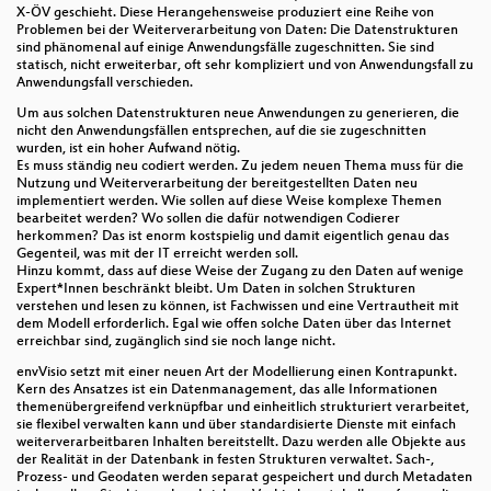
X-ÖV geschieht. Diese Herangehensweise produziert eine Reihe von
Problemen bei der Weiterverarbeitung von Daten: Die Datenstrukturen
Aktuelles aus dem OSGeo-Projekt deegree
sind phänomenal auf einige Anwendungsfälle zugeschnitten. Sie sind
statisch, nicht erweiterbar, oft sehr kompliziert und von Anwendungsfall zu
Neues vom MapServer (8.0)
Anwendungsfall verschieden.
Um aus solchen Datenstrukturen neue Anwendungen zu generieren, die
geOrchestra als Unternehmens-GDI
nicht den Anwendungsfällen entsprechen, auf die sie zugeschnitten
wurden, ist ein hoher Aufwand nötig.
WebGIS aus dem Katalog, aber nicht von der Stange
Es muss ständig neu codiert werden. Zu jedem neuen Thema muss für die
Nutzung und Weiterverarbeitung der bereitgestellten Daten neu
implementiert werden. Wie sollen auf diese Weise komplexe Themen
GeoNetwork UI: Eine andere Sicht auf die
bearbeitet werden? Wo sollen die dafür notwendigen Codierer
(Meta-)Daten
herkommen? Das ist enorm kostspielig und damit eigentlich genau das
Gegenteil, was mit der IT erreicht werden soll.
Open Source und agile Software-Entwicklung in der
Hinzu kommt, dass auf diese Weise der Zugang zu den Daten auf wenige
Telekom
Expert*Innen beschränkt bleibt. Um Daten in solchen Strukturen
verstehen und lesen zu können, ist Fachwissen und eine Vertrautheit mit
dem Modell erforderlich. Egal wie offen solche Daten über das Internet
Wie kommen öffentliche Ausschreibungsverfahren
erreichbar sind, zugänglich sind sie noch lange nicht.
und agiles Vorgehen zusammen?
envVisio setzt mit einer neuen Art der Modellierung einen Kontrapunkt.
Weißflächen für eine grüne Zukunft | Das WFK-Tool
Kern des Ansatzes ist ein Datenmanagement, das alle Informationen
themenübergreifend verknüpfbar und einheitlich strukturiert verarbeitet,
sie flexibel verwalten kann und über standardisierte Dienste mit einfach
Abschlussveranstaltung
weiterverarbeitbaren Inhalten bereitstellt. Dazu werden alle Objekte aus
der Realität in der Datenbank in festen Strukturen verwaltet. Sach-,
Geoanwendungen und -verarbeitung in Rust: Ein
Prozess- und Geodaten werden separat gespeichert und durch Metadaten