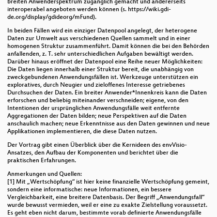
breiten Anwenderspektrum zugänglich gemacht und andererseits
interoperabel angeboten werden können (s. https://wiki.gdi-
Erstellung eines ÖPNV-Kartenstils. Zwischenbericht
de.org/display/gdideorg/mFund).
aus dem Projekt.
In beiden Fällen wird ein einziger Datenpool angelegt, der heterogene
#MappingMtUshba: Eine Wanderkarte mit OSM-
Daten zur Umwelt aus verschiedenen Quellen sammelt und in einer
homogenen Struktur zusammenführt. Damit können die bei den Behörden
Daten
anfallenden, z. T. sehr unterschiedlichen Aufgaben bewältigt werden.
Darüber hinaus eröffnet der Datenpool eine Reihe neuer Möglichkeiten:
Das NexSIS Projekt: Ein Open-Source GIS für den
Die Daten liegen innerhalb einer Struktur bereit, die unabhängig von
Zivil- und Katastrophenschutz
zweckgebundenen Anwendungsfällen ist. Werkzeuge unterstützen ein
exploratives, durch Neugier und zieloffenes Interesse getriebenes
Durchsuchen der Daten. Ein breiter Anwender*Innenkreis kann die Daten
Einer für Alle - Ein „kompletter“ OSM-Stack auf
erforschen und beliebig miteinander verschneiden; eigene, von den
Docker-Basis für den Einsatz im radiologischen
Intentionen der ursprünglichen Anwendungsfälle weit entfernte
Notfallschutz -
Aggregationen der Daten bilden; neue Perspektiven auf die Daten
anschaulich machen; neue Erkenntnisse aus den Daten gewinnen und neue
Einsatz von FOSS bei der Hochwasserhilfe im Juli
Applikationen implementieren, die diese Daten nutzen.
2021
Der Vortrag gibt einen Überblick über die Kernideen des envVisio-
Ansatzes, den Aufbau der Komponenten und berichtet über die
Schulwegsicherheit als Priorität in der
praktischen Erfahrungen.
Verkehrsplanung - Schulwegenetz aus Meldedaten
Anmerkungen und Quellen:
berechnen mit QGIS
[1] Mit „Wertschöpfung“ ist hier keine finanzielle Wertschöpfung gemeint,
sondern eine informatische: neue Informationen, ein bessere
Aktuelles zum GBD WebSuite Projekt
Vergleichbarkeit, eine breitere Datenbasis. Der Begriff „Anwendungsfall“
wurde bewusst vermieden, weil er eine zu exakte Zielstellung voraussetzt.
QGIS Web Client 2 (QWC2) - Neues aus dem Projekt
Es geht eben nicht darum, bestimmte vorab definierte Anwendungsfälle