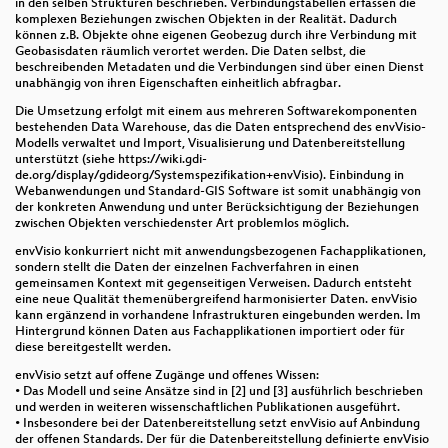
Einstieg in die GeoRust-Community
in den selben Strukturen beschrieben. Verbindungstabellen erfassen die
komplexen Beziehungen zwischen Objekten in der Realität. Dadurch
können z.B. Objekte ohne eigenen Geobezug durch ihre Verbindung mit
QGIS Biotopmanagement Plugin - vorgestellt am
Geobasisdaten räumlich verortet werden. Die Daten selbst, die
Beispiel der Umsetzung für den Landkreis
beschreibenden Metadaten und die Verbindungen sind über einen Dienst
Mittelsachsen
unabhängig von ihren Eigenschaften einheitlich abfragbar.
Die Umsetzung erfolgt mit einem aus mehreren Softwarekomponenten
Erzeugung von Indoor-Karten-Daten unter
bestehenden Data Warehouse, das die Daten entsprechend des envVisio-
Berücksichtigung von
Modells verwaltet und Import, Visualisierung und Datenbereitstellung
Barrierefreiheitsinformationen
unterstützt (siehe https://wiki.gdi-
de.org/display/gdideorg/Systemspezifikation+envVisio). Einbindung in
Webanwendungen und Standard-GIS Software ist somit unabhängig von
Geo-Observability
der konkreten Anwendung und unter Berücksichtigung der Beziehungen
zwischen Objekten verschiedenster Art problemlos möglich.
Aufbau & Pflege von einem
Festpunktinformationssystem auf Basis des
envVisio konkurriert nicht mit anwendungsbezogenen Fachapplikationen,
Masterportals
sondern stellt die Daten der einzelnen Fachverfahren in einen
gemeinsamen Kontext mit gegenseitigen Verweisen. Dadurch entsteht
eine neue Qualität themenübergreifend harmonisierter Daten. envVisio
bielefeldGEOCLIENT - der Bielefelder Open Source
kann ergänzend in vorhandene Infrastrukturen eingebunden werden. Im
Web-GIS Client
Hintergrund können Daten aus Fachapplikationen importiert oder für
diese bereitgestellt werden.
LERC, ein innovativer Kompressionsalgorithmus für
envVisio setzt auf offene Zugänge und offenes Wissen:
Rasterdaten
• Das Modell und seine Ansätze sind in [2] und [3] ausführlich beschrieben
und werden in weiteren wissenschaftlichen Publikationen ausgeführt.
Neues von actinia
• Insbesondere bei der Datenbereitstellung setzt envVisio auf Anbindung
der offenen Standards. Der für die Datenbereitstellung definierte envVisio