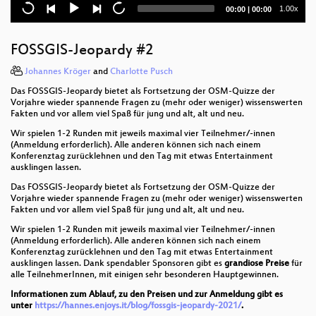
Serviceportal Stadt Bielefeld: Unterstützung durch
Current
Total
1.00x
00:00
|
00:00
Open Source basierte Geofunktionalität
time
duration
Aufbau eines Geoportals mit QGIS Server und
FOSSGIS-Jeopardy #2
QWC2
Johannes Kröger
and
Charlotte Pusch
Kommunales Geoportal zur dynamischen
Das FOSSGIS-Jeopardy bietet als Fortsetzung der OSM-Quizze der
Bereitstellung INSPIRE-konformer Dienste - Beispiel
Vorjahre wieder spannende Fragen zu (mehr oder weniger) wissenswerten
einer interkommunalen Zusammenarbeit (IKZ)
Fakten und vor allem viel Spaß für jung und alt, alt und neu.
Wir spielen 1-2 Runden mit jeweils maximal vier Teilnehmer/-innen
Die Benutzerfreundliche Pflege einer
(Anmeldung erforderlich). Alle anderen können sich nach einem
Geodateninfrastruktur mit GeOrchestra Datafeeder
Konferenztag zurücklehnen und den Tag mit etwas Entertainment
ausklingen lassen.
Erfassung und Visualisierung der Personenanzahl
Das FOSSGIS-Jeopardy bietet als Fortsetzung der OSM-Quizze der
in Gebäuden unter Verwendung des Internets der
Vorjahre wieder spannende Fragen zu (mehr oder weniger) wissenswerten
Dinge
Fakten und vor allem viel Spaß für jung und alt, alt und neu.
Webassembly: Wo wir sind und wo es hingehen
Wir spielen 1-2 Runden mit jeweils maximal vier Teilnehmer/-innen
könnte
(Anmeldung erforderlich). Alle anderen können sich nach einem
Konferenztag zurücklehnen und den Tag mit etwas Entertainment
ausklingen lassen. Dank spendabler Sponsoren gibt es
grandiose Preise
für
Site Reliability Engineering (SRE) in Geo-Diensten
alle TeilnehmerInnen, mit einigen sehr besonderen Hauptgewinnen.
Informationen zum Ablauf, zu den Preisen und zur Anmeldung gibt es
GBD WebSuite Demo-Session
unter
https://hannes.enjoys.it/blog/fossgis-jeopardy-2021/
.