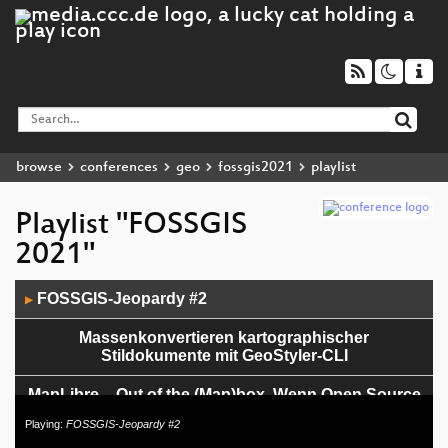
browse
conferences
geo
fossgis2021
playlist
Playlist "FOSSGIS
2021"
Audio
FOSSGIS-Jeopardy #2
▶
Player
Massenkonvertieren kartographischer
Stildokumente mit GeoStyler-CLI
MapLibre – Out of the (Map)box. Wenn Open Source
plötzlich Closed Source ist
Playing:
FOSSGIS-Jeopardy #2