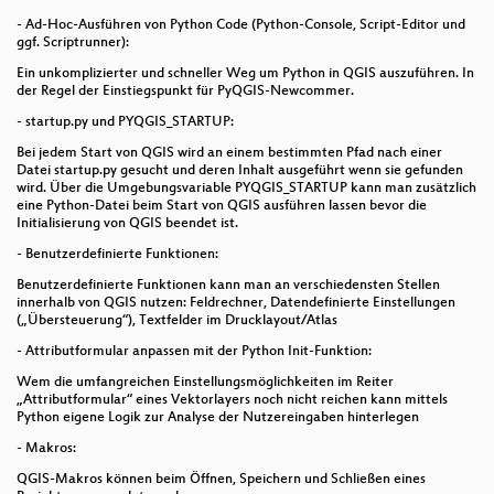
- Ad-Hoc-Ausführen von Python Code (Python-Console, Script-Editor und
ggf. Scriptrunner):
Ein unkomplizierter und schneller Weg um Python in QGIS auszuführen. In
der Regel der Einstiegspunkt für PyQGIS-Newcommer.
- startup.py und PYQGIS_STARTUP:
Bei jedem Start von QGIS wird an einem bestimmten Pfad nach einer
Datei startup.py gesucht und deren Inhalt ausgeführt wenn sie gefunden
wird. Über die Umgebungsvariable PYQGIS_STARTUP kann man zusätzlich
eine Python-Datei beim Start von QGIS ausführen lassen bevor die
Initialisierung von QGIS beendet ist.
- Benutzerdefinierte Funktionen:
Benutzerdefinierte Funktionen kann man an verschiedensten Stellen
innerhalb von QGIS nutzen: Feldrechner, Datendefinierte Einstellungen
(„Übersteuerung“), Textfelder im Drucklayout/Atlas
- Attributformular anpassen mit der Python Init-Funktion:
Wem die umfangreichen Einstellungsmöglichkeiten im Reiter
„Attributformular“ eines Vektorlayers noch nicht reichen kann mittels
Python eigene Logik zur Analyse der Nutzereingaben hinterlegen
- Makros:
QGIS-Makros können beim Öffnen, Speichern und Schließen eines