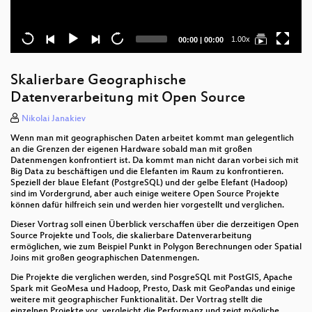
Current
Total
1.00x
00:00
|
00:00
time
duration
Skalierbare Geographische
Datenverarbeitung mit Open Source
Nikolai Janakiev
Wenn man mit geographischen Daten arbeitet kommt man gelegentlich
an die Grenzen der eigenen Hardware sobald man mit großen
Datenmengen konfrontiert ist. Da kommt man nicht daran vorbei sich mit
Big Data zu beschäftigen und die Elefanten im Raum zu konfrontieren.
Speziell der blaue Elefant (PostgreSQL) und der gelbe Elefant (Hadoop)
sind im Vordergrund, aber auch einige weitere Open Source Projekte
können dafür hilfreich sein und werden hier vorgestellt und verglichen.
Dieser Vortrag soll einen Überblick verschaffen über die derzeitigen Open
Source Projekte und Tools, die skalierbare Datenverarbeitung
ermöglichen, wie zum Beispiel Punkt in Polygon Berechnungen oder Spatial
Joins mit großen geographischen Datenmengen.
Die Projekte die verglichen werden, sind PosgreSQL mit PostGIS, Apache
Spark mit GeoMesa und Hadoop, Presto, Dask mit GeoPandas und einige
weitere mit geographischer Funktionalität. Der Vortrag stellt die
einzelnen Projekte vor, vergleicht die Performanz und zeigt mögliche