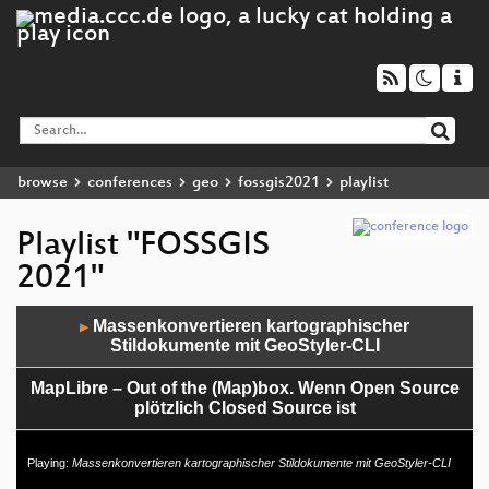
browse
conferences
geo
fossgis2021
playlist
Playlist "FOSSGIS
2021"
Audio
Massenkonvertieren kartographischer
▶
Player
Stildokumente mit GeoStyler-CLI
MapLibre – Out of the (Map)box. Wenn Open Source
plötzlich Closed Source ist
Serviceportal Stadt Bielefeld: Unterstützung durch
Playing:
Massenkonvertieren kartographischer Stildokumente mit GeoStyler-CLI
Open Source basierte Geofunktionalität