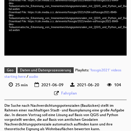
Download File: https://cdn.media.ccc.de/events/fossgis/2021/webm-hd/fossgis2021-8949-
deu-
Teilautomatische_Erkennung_von_Innenentwicklungspotenzialen_mit_QGIS_und_Python_auf_Basi
hd.webm
Download File: https://cdn.media.ccc.de/events/fossgis/2021/h264-sd/fossgis2021-8949-
deu 1080p (mp4)
deu-
Teilautomatische_Erkennung_von_Innenentwicklungspotenzialen_mit_QGIS_und_Python_auf_Basi
deu 1080p (webm)
Download File: https://cdn.media.ccc.de/events/fossgis/2021/webm-sd/fossgis2021-8949-
deu-
Teilautomatische_Erkennung_von_Innenentwicklungspotenzialen_mit_QGIS_und_Python_auf_Basi
deu 576p (mp4)
sd.webm
deu 576p (webm)
Geo
Daten und Datenprozessierung
Playlists:
'fossgis2021' videos
starting here
/
audio
25 min
2021-06-09
2021-06-20
104
Fahrplan
Die Suche nach Nachverdichtungspotenzialen (Baulücken) stellt im
Rahmen einer nachhaltigen Stadt- und Raumplanung eine große Aufgabe
dar. In diesem Vortrag soll eine Lösung auf Basis von QGIS und Python
vorgestellt werden, die auf Basis von amtlichen Geodaten
Nachverdichtungspotenziale automatisch auffinden kann und ihre
theoretische Eignung als Wohnbauflächen bewerten kann.