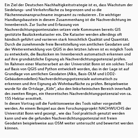
Ein Ziel der Deutschen Nachhaltigkeitsstrategie ist es, dass Wachstum der
Siedelungs- und Verkehrsfläche zu begrenzen und so die
Flächenneuinanspruchname insgesamt zu reduzieren . Ein wichtiger
Handlungsbaustein in diesem Zusammenhang ist die Nachverdichtung im
Innenbereich. Zur Suche und Erfassung von
Nachverdichtungspontenzialen setzen viele Kommunen bereits GIS
gestützte Baulückenkataster ein. Die Kataster werden allerdings oft
händisch geführt und variieren stark hinsichtlich Qualität und Quantität.
Durch die zunehmende freie Bereitstellung von amtlichen Geodaten und
der Weiterentwicklung von QGIS in den letzten Jahren ist es möglich Tools
zu entwickeln, die Baulücken im Innenbereich automatisch erkennen und
auf ihre grundsätzliche Eignung als Nachverdichtungspotenzial prüfen.
Im Rahmen einer Masterarbeit an der Universität Bonn ist ein solches Tool
auf Basis von QGIS und Python entwickelt worden, das in der Lage ist auf
Grundlage von amtlichen Geodaten (Alkis, Basis-DLM und LOD2-
Gebäudemodellen) Nachverdichtungspotzenziale automatisch zu
erkennen und ihre Eignung als Wohnbaufläche zu prüfen. Beispielsweise
wurde für die Ortslage „Köln“, also den linksrheinischen Bereich innerhalb
des zweiten Ringes, ein theoretisches Nachverdichtungspotzenzial von ca.
155 Hektar ermittelt.
In diesen Vortrag soll die Funktionsweise des Tools näher vorgestellt
werden. An einem Beispiel aus dem Forschungsprojekt NACHWUCHS der
Universität Bonn wird gezeigt , wie das Tool praktisch genutzt werden
kann und wie die gefunden Nachverdichtungspotenzial mit freien
Geodaten beispielsweise aus OSM weiter untersucht und bewertet werden
können.