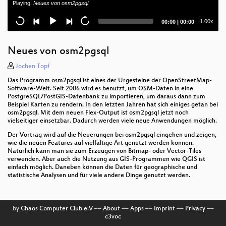
Playing:
Neues von osm2pgsql
gtfsrouter
Current
Total
1.00x
00:00
|
00:00
FOSS hoch 5 - Praxisbericht eines Serversystems
time
duration
mit OpenSource-GIS
Neues von osm2pgsql
SHOGun als Basis flexibler WebGIS-Lösungen —
Oder: Weder "off-the-shelf" noch "fully handcrafted"
Jochen Topf
Das Programm osm2pgsql ist eines der Urgesteine der OpenStreetMap-
Parkplatzzählung und Parkraumanalysen auf OSM-
Software-Welt. Seit 2006 wird es benutzt, um OSM-Daten in eine
Basis
PostgreSQL/PostGIS-Datenbank zu importieren, um daraus dann zum
Beispiel Karten zu rendern. In den letzten Jahren hat sich einiges getan bei
osm2pgsql. Mit dem neuen Flex-Output ist osm2pgsql jetzt noch
Geo Engine: Explorative Datenanalyse mit raum-
vielseitiger einsetzbar. Dadurch werden viele neue Anwendungen möglich.
zeitlicher Workflowverarbeitung
Der Vortrag wird auf die Neuerungen bei osm2pgsql eingehen und zeigen,
Import detaillierter Daten zur barrierefreien Nutzung
wie die neuen Features auf vielfältige Art genutzt werden können.
von Bahnhöfen und Haltestellen
Natürlich kann man sie zum Erzeugen von Bitmap- oder Vector-Tiles
verwenden. Aber auch die Nutzung aus GIS-Programmen wie QGIS ist
einfach möglich. Daneben können die Daten für geographische und
Quellen- und Lizenzangabe(n) -- Vorgaben der Open
statistische Analysen und für viele andere Dinge genutzt werden.
Database Licence (ODbL)
Geodaten auf Smartphones – ein drittes Paradigma
nach Desktop- und Web-GIS?
by
Chaos Computer Club e.V
––
About
––
Apps
––
Imprint
––
Privacy
––
c3voc