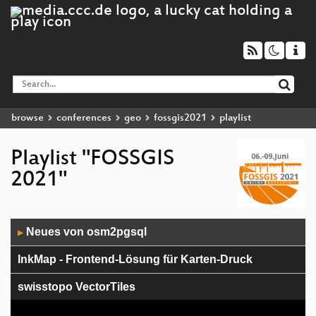
browse
conferences
geo
fossgis2021
playlist
Playlist "FOSSGIS
2021"
Audio
Neues von osm2pgsql
▶
Player
InkMap - Frontend-Lösung für Karten-Druck
swisstopo VectorTiles
Effizientes many-to-many ÖPNV-Routing mit