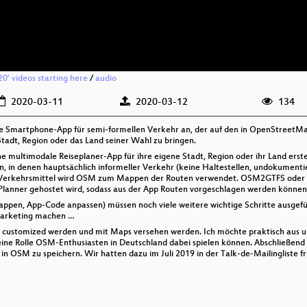
20' videos starting here
/
audio
2020-03-11
2020-03-12
134
ine Smartphone-App für semi-formellen Verkehr an, der auf den in OpenStreetMa
 Stadt, Region oder das Land seiner Wahl zu bringen.
 multimodale Reiseplaner-App für ihre eigene Stadt, Region oder ihr Land erste
, in denen hauptsächlich informeller Verkehr (keine Haltestellen, undokumentier
en Verkehrsmittel wird OSM zum Mappen der Routen verwendet. OSM2GTFS oder 
lanner gehostet wird, sodass aus der App Routen vorgeschlagen werden können
ppen, App-Code anpassen) müssen noch viele weitere wichtige Schritte ausgef
 Marketing machen …
 customized werden und mit Maps versehen werden. Ich möchte praktisch aus u
eine Rolle OSM-Enthusiasten in Deutschland dabei spielen können. Abschließend
 in OSM zu speichern. Wir hatten dazu im Juli 2019 in der Talk-de-Mailingliste 