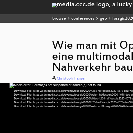
browse
conferences
geo
fossgis202
Wie man mit O
eine multimodal
Nahverkehr bau
Christoph Hanser
Media error: Format(s) not supported or source(s) not found
Video
Player
Download File: https://cdn.media.ccc.de/events/fossgis/2020/h264-hd/fossgis2020-4678-d
Download File: https://cdn.media.ccc.de/events/fossgis/2020/webm-hd/fossgis2020-4678-
Download File: https://cdn.media.ccc.de/events/fossgis/2020/slides-h264-hd/fossgis2020-
Download File: https://cdn.media.ccc.de/events/fossgis/2020/h264-sd/fossgis2020-4678-d
Download File: https://cdn.media.ccc.de/events/fossgis/2020/webm-sd/fossgis2020-4678-