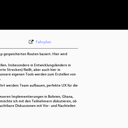
deu 576p (mp4)
deu 576p (webm)
Fahrplan
p gespeicherten Routen basiert. Hier wird
llen. Insbesondere in Entwicklungsländern in
te Strecken) fließt, aber auch hier in
unsere eigenen Tools werden zum Erstellen von
.
ührt werden: Team aufbauen, perfekte UX für die
nseren Implementierungen in Bolivien, Ghana,
 möchte ich mit den Teilnehmern diskutieren, ob
fruchtbare Diskussionen mit Vor- und Nachteilen