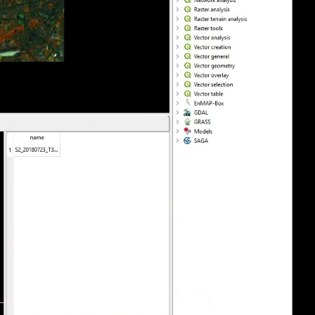
deu 1080p (mp4)
deu 1080p (webm)
slides deu 1080p (mp4)
deu 576p (mp4)