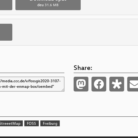
deu
31.6 MB
Share:
StreeetMap
FOSS
Freiburg