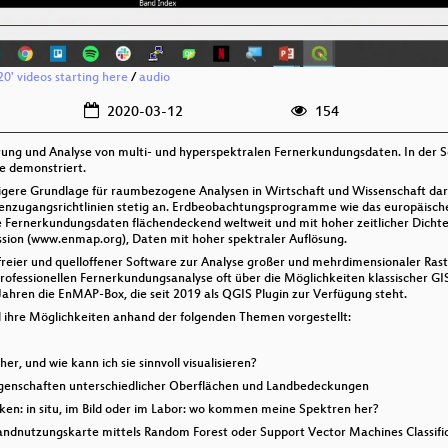
20' videos starting here
/
audio
2020-03-12
154
erung und Analyse von multi- und hyperspektralen Fernerkundungsdaten. In der 
ve demonstriert.
ere Grundlage für raumbezogene Analysen in Wirtschaft und Wissenschaft dar. G
tenzugangsrichtlinien stetig an. Erdbeobachtungsprogramme wie das europäisch
 Fernerkundungsdaten flächendeckend weltweit und mit hoher zeitlicher Dichte
ssion (www.enmap.org), Daten mit hoher spektraler Auflösung.
freier und quelloffener Software zur Analyse großer und mehrdimensionaler R
ofessionellen Fernerkundungsanalyse oft über die Möglichkeiten klassischer GI
Jahren die EnMAP-Box, die seit 2019 als QGIS Plugin zur Verfügung steht.
ihre Möglichkeiten anhand der folgenden Themen vorgestellt:
, und wie kann ich sie sinnvoll visualisieren?
Eigenschaften unterschiedlicher Oberflächen und Landbedeckungen
eken: in situ, im Bild oder im Labor: wo kommen meine Spektren her?
 Landnutzungskarte mittels Random Forest oder Support Vector Machines Classifi