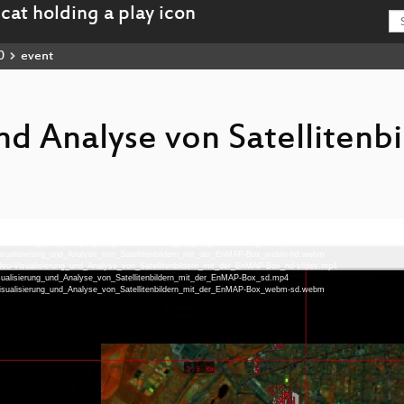
0
event
nd Analyse von Satellitenb
isualisierung_und_Analyse_von_Satellitenbildern_mit_der_EnMAP-Box_hd.mp4
-Visualisierung_und_Analyse_von_Satellitenbildern_mit_der_EnMAP-Box_webm-hd.webm
-deu-Visualisierung_und_Analyse_von_Satellitenbildern_mit_der_EnMAP-Box_hd-slides.mp4
isualisierung_und_Analyse_von_Satellitenbildern_mit_der_EnMAP-Box_sd.mp4
-Visualisierung_und_Analyse_von_Satellitenbildern_mit_der_EnMAP-Box_webm-sd.webm