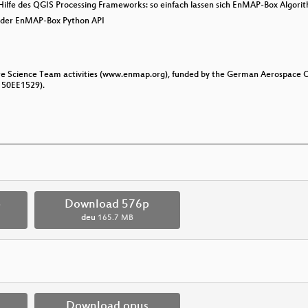
 Hilfe des QGIS Processing Frameworks: so einfach lassen sich EnMAP-Box Algo
 der EnMAP-Box Python API
e Science Team activities (www.enmap.org), funded by the German Aerospace Ce
. 50EE1529).
p
Download 576p
deu
165.7 MB
Download opus