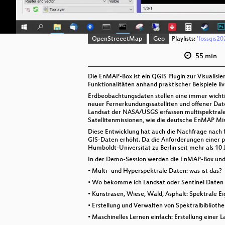
OpenStreeetMap
Geo
Playlists:
'fossgis20
55 min
Die EnMAP-Box ist ein QGIS Plugin zur Visualisi
Funktionalitäten anhand praktischer Beispiele li
Erdbeobachtungsdaten stellen eine immer wichtig
neuer Fernerkundungssatelliten und offener Da
Landsat der NASA/USGS erfassen multispektrale
Satellitenmissionen, wie die deutsche EnMAP Mi
Diese Entwicklung hat auch die Nachfrage nach 
GIS-Daten erhöht. Da die Anforderungen einer pr
Humboldt-Universität zu Berlin seit mehr als 10 
In der Demo-Session werden die EnMAP-Box und 
• Multi- und Hyperspektrale Daten: was ist das?
• Wo bekomme ich Landsat oder Sentinel Daten her
• Kunstrasen, Wiese, Wald, Asphalt: Spektrale 
• Erstellung und Verwalten von Spektralbiblioth
• Maschinelles Lernen einfach: Erstellung einer