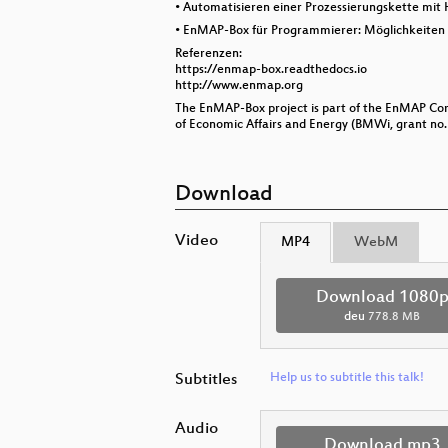
• Automatisieren einer Prozessierungskette mit
• EnMAP-Box für Programmierer: Möglichkeiten
Referenzen:
https://enmap-box.readthedocs.io
http://www.enmap.org
The EnMAP-Box project is part of the EnMAP Cor
of Economic Affairs and Energy (BMWi, grant no
Download
Video
MP4
WebM
Download 1080
deu
778.8 MB
Subtitles
Help us to subtitle this talk!
Audio
Download mp3