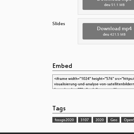
deu
51.1 MB
Slides
Download mp4
deu
421.5 MB
Embed
Tags
fossgis2020
3107
2020
Geo
Open