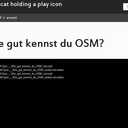
9
event
 gut kennst du OSM?
-OSM-Quiz_-_Wie_gut_kennst_du_OSM_hd.mp4
eu-OSM-Quiz_-_Wie_gut_kennst_du_OSM_webm-hd.webm
-OSM-Quiz_-_Wie_gut_kennst_du_OSM_sd.mp4
eu-OSM-Quiz_-_Wie_gut_kennst_du_OSM_webm-sd.webm