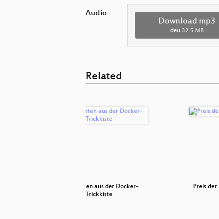
Audio
Download mp3
deu
32.5 MB
Related
Data –
Geschichten aus der Docker-
Preis der
 Bu…
Trickkiste