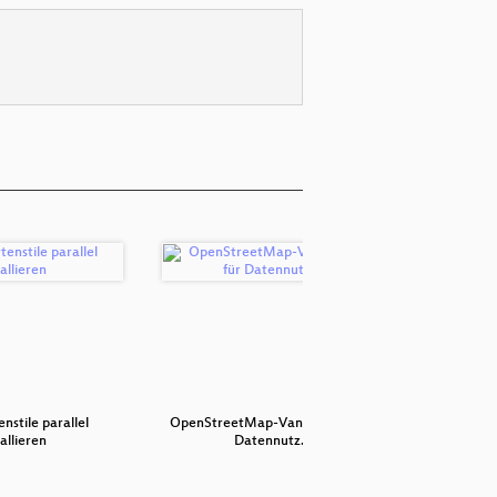
enstile parallel
OpenStreetMap-Vandalismus für
Cr
tallieren
Datennutz…
Datens