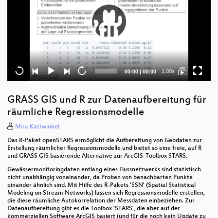
Current
Total
1.00x
00:00
|
00:00
time
duration
GRASS GIS und R zur Datenaufbereitung für
räumliche Regressionsmodelle
Mira Kattwinkel
Das R-Paket openSTARS ermöglicht die Aufbereitung von Geodaten zur
Erstellung räumlicher Regressionsmodelle und bietet so eine freie, auf R
und GRASS GIS basierende Alternative zur ArcGIS-Toolbox STARS.
Gewässermonitoringdaten entlang eines Flussnetzwerks sind statistisch
nicht unabhängig voneinander, da Proben von benachbarten Punkte
einander ähnlich sind. Mit Hilfe des R-Pakets 'SSN' (Spatial Statistical
Modeling on Stream Networks) lassen sich Regressionsmodelle erstellen,
die diese räumliche Autokorrelation der Messdaten einbeziehen. Zur
Datenaufbereitung gibt es die Toolbox 'STARS', die aber auf der
kommerziellen Software ArcGIS basiert (und für die noch kein Update zu