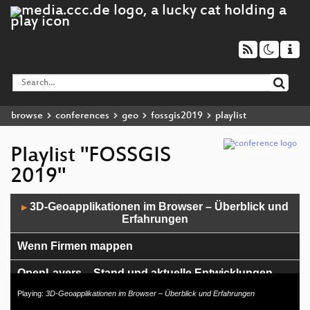
browse
conferences
geo
fossgis2019
playlist
Playlist "FOSSGIS
2019"
Audio
3D-Geoapplikationen im Browser – Überblick und
▶
Player
Erfahrungen
Wenn Firmen mappen
OpenLayers – Stand und aktuelle Entwicklungen
Playing:
3D-Geoapplikationen im Browser – Überblick und Erfahrungen
Wie aktuell sind OpenStreetMap-Daten?