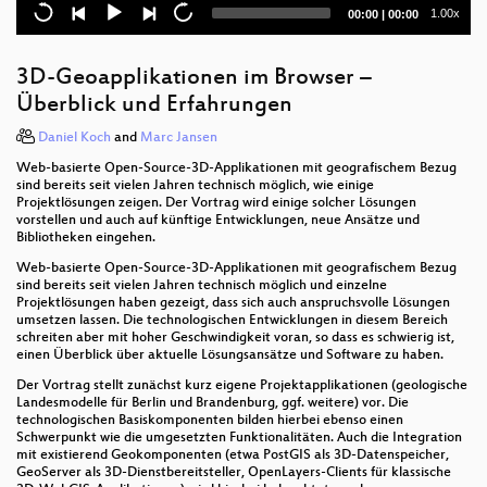
Current
Total
1.00x
00:00
|
00:00
Offline-MapMatching
time
duration
Osmoscope - Ein neues QA-Tool für OpenStreetMap
3D-Geoapplikationen im Browser –
Überblick und Erfahrungen
SHOGun-QGIS-Integration
Daniel Koch
and
Marc Jansen
Auf dem Weg nach QualityLand oder schon
Web-basierte Open-Source-3D-Applikationen mit geografischem Bezug
mittendrin?
sind bereits seit vielen Jahren technisch möglich, wie einige
Projektlösungen zeigen. Der Vortrag wird einige solcher Lösungen
OpenLayers Editor 2
vorstellen und auch auf künftige Entwicklungen, neue Ansätze und
Bibliotheken eingehen.
Leaflet – komfortabel Web-Maps erstellen
Web-basierte Open-Source-3D-Applikationen mit geografischem Bezug
sind bereits seit vielen Jahren technisch möglich und einzelne
OGC Diensteverwaltung über SVN
Projektlösungen haben gezeigt, dass sich auch anspruchsvolle Lösungen
umsetzen lassen. Die technologischen Entwicklungen in diesem Bereich
schreiten aber mit hoher Geschwindigkeit voran, so dass es schwierig ist,
Aktuelle Möglichkeiten der kartographischen
einen Überblick über aktuelle Lösungsansätze und Software zu haben.
Reliefdarstellung
Der Vortrag stellt zunächst kurz eigene Projektapplikationen (geologische
Landesmodelle für Berlin und Brandenburg, ggf. weitere) vor. Die
QField - der mobile QGIS Alleskönner
technologischen Basiskomponenten bilden hierbei ebenso einen
Schwerpunkt wie die umgesetzten Funktionalitäten. Auch die Integration
Geschichten aus der Docker-Trickkiste
mit existierend Geokomponenten (etwa PostGIS als 3D-Datenspeicher,
GeoServer als 3D-Dienstbereitsteller, OpenLayers-Clients für klassische