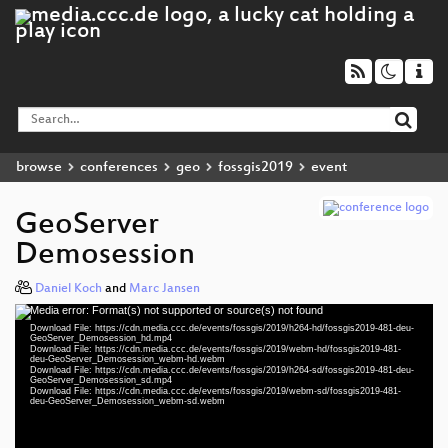
browse
conferences
geo
fossgis2019
event
GeoServer
Demosession
Daniel Koch
and
Marc Jansen
Media error: Format(s) not supported or source(s) not found
Video
Download File: https://cdn.media.ccc.de/events/fossgis/2019/h264-hd/fossgis2019-481-deu-
Player
GeoServer_Demosession_hd.mp4
Download File: https://cdn.media.ccc.de/events/fossgis/2019/webm-hd/fossgis2019-481-
deu-GeoServer_Demosession_webm-hd.webm
Download File: https://cdn.media.ccc.de/events/fossgis/2019/h264-sd/fossgis2019-481-deu-
GeoServer_Demosession_sd.mp4
Download File: https://cdn.media.ccc.de/events/fossgis/2019/webm-sd/fossgis2019-481-
deu 1080p (mp4)
deu-GeoServer_Demosession_webm-sd.webm
deu 1080p (webm)