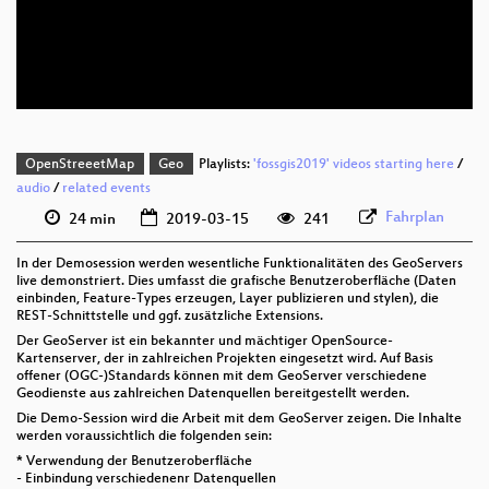
deu 576p (mp4)
deu 576p (webm)
OpenStreeetMap
Geo
Playlists:
'fossgis2019' videos starting here
/
audio
/
related events
Fahrplan
24 min
2019-03-15
241
In der Demosession werden wesentliche Funktionalitäten des GeoServers
live demonstriert. Dies umfasst die grafische Benutzeroberfläche (Daten
einbinden, Feature-Types erzeugen, Layer publizieren und stylen), die
REST-Schnittstelle und ggf. zusätzliche Extensions.
Der GeoServer ist ein bekannter und mächtiger OpenSource-
Kartenserver, der in zahlreichen Projekten eingesetzt wird. Auf Basis
offener (OGC-)Standards können mit dem GeoServer verschiedene
Geodienste aus zahlreichen Datenquellen bereitgestellt werden.
Die Demo-Session wird die Arbeit mit dem GeoServer zeigen. Die Inhalte
werden voraussichtlich die folgenden sein:
* Verwendung der Benutzeroberfläche
- Einbindung verschiedenenr Datenquellen