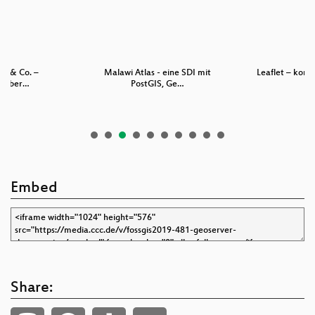
er & Co. –
Malawi Atlas - eine SDI mit
Leaflet – kom
, Über…
PostGIS, Ge…
er
Embed
Share: