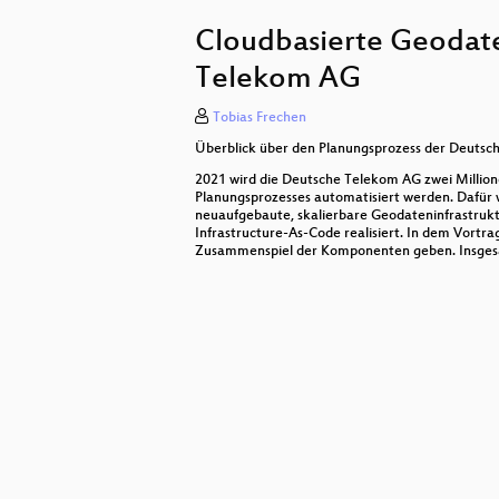
Mapbender – Neues aus dem Proje
Cloudbasierte Geodaten
osm_address_db - Ein Statusberic
Telekom AG
OpenStreetMap-Vandalismus für D
Tobias Frechen
QWC2 Viewer für QGIS Server mit M
Überblick über den Planungsprozess der Deutsch
Vom Luftbild zur Trassenplanung
2021 wird die Deutsche Telekom AG zwei Millione
Planungsprozesses automatisiert werden. Dafür 
neuaufgebaute, skalierbare Geodateninfrastrukt
Drohnenbilder im Web-GIS – Wie 
Infrastructure-As-Code realisiert. In dem Vortra
Zusammenspiel der Komponenten geben. Insgesamt
Untersuchung zum bezahlten und o
FOSS- und GIS-Integrationen mit M
3D-Geoapplikationen im Browser –
Wenn Firmen mappen
OpenLayers – Stand und aktuelle 
Wie aktuell sind OpenStreetMap-D