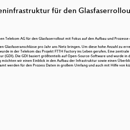
kt
infrastruktur für den Glasfaserrollo
ht zu den Adressdaten
atennutzer
icroservice-Architektur
en Telekom AG für den Glasfaserrollout mit Fokus auf den Aufbau und Prozesse 
n Glasfaseranschlüsse pro Jahr ans Netz bringen. Um diese hohe Anzahl zu erre
wurde in der Telekom das Projekt FTTH Factory ins Leben gerufen. Eine zentral
ur (GDI). Die GDI basiert größtenteils auf Open-Source-Software und wurde in
kommen Drohnen-Bilddaten mithilfe von OpenDroneMap in
g möchten wir einen Einblick in den Aufbau der Infrastruktur sowie einen Überb
 werden für den Prozess Daten in großem Umfang und auch mit Hilfe von künst
rganisierten Mapping im OpenStreetMap Projekt – Zahlen
apillary
 Überblick und Erfahrungen
Entwicklungen
aten?