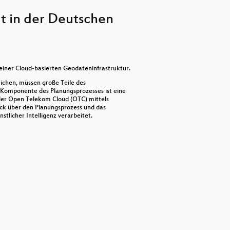
keys
to
ut in der Deutschen
increase
or
decrease
volume.
einer Cloud-basierten Geodateninfrastruktur.
ichen, müssen große Teile des
e Komponente des Planungsprozesses ist eine
 der Open Telekom Cloud (OTC) mittels
s Web-GIS?
lick über den Planungsprozess und das
licher Intelligenz verarbeitet.
 und Fakten?