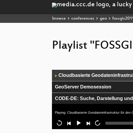
browse
conferences
geo
fossgis201
Playlist "FOSSG
Audio
Cloudbasierte Geodateninfrastruk
▶
Player
GeoServer Demosession
CODE-DE: Suche, Darstellung und 
OSM in 3D: Facelift für OSM2World
Playing:
Cloudbasierte Geodateninfrastruktur für den 
Neues zur LKW-Maut in Deutschla