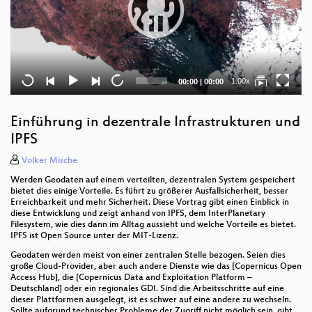
Current
Total
1.00x
00:00
|
00:00
time
duration
Einführung in dezentrale Infrastrukturen und
IPFS
Volker Mische
Werden Geodaten auf einem verteilten, dezentralen System gespeichert
bietet dies einige Vorteile. Es führt zu größerer Ausfallsicherheit, besser
Erreichbarkeit und mehr Sicherheit. Diese Vortrag gibt einen Einblick in
diese Entwicklung und zeigt anhand von IPFS, dem InterPlanetary
Filesystem, wie dies dann im Alltag aussieht und welche Vorteile es bietet.
IPFS ist Open Source unter der MIT-Lizenz.
Geodaten werden meist von einer zentralen Stelle bezogen. Seien dies
große Cloud-Provider, aber auch andere Dienste wie das [Copernicus Open
Access Hub], die [Copernicus Data and Exploitation Platform –
Deutschland] oder ein regionales GDI. Sind die Arbeitsschritte auf eine
dieser Plattformen ausgelegt, ist es schwer auf eine andere zu wechseln.
Sollte aufgrund technischer Probleme der Zugriff nicht möglich sein, gibt