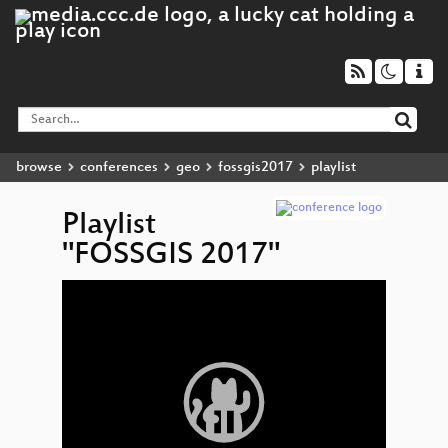
browse
conferences
geo
fossgis2017
playlist
Playlist
"FOSSGIS 2017"
Video
OS
▶
Player
Zusam
OSM
Zusam