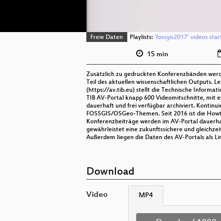
Freie Daten
Playlists:
'fossgis2017' videos sta
15 min
Zusätzlich zu gedruckten Konferenzbänden werde
Teil des aktuellen wissenschaftlichen Outputs. 
(https://av.tib.eu) stellt die Technische Informa
TIB AV-Portal knapp 600 Videomitschnitte, mit
dauerhaft und frei verfügbar archiviert. Kontin
FOSSGIS/OSGeo-Themen. Seit 2016 ist die Howto
Konferenzbeiträge werden im AV-Portal dauerhaf
gewährleistet eine zukunftssichere und gleichzei
Außerdem liegen die Daten des AV-Portals als L
Download
Video
MP4