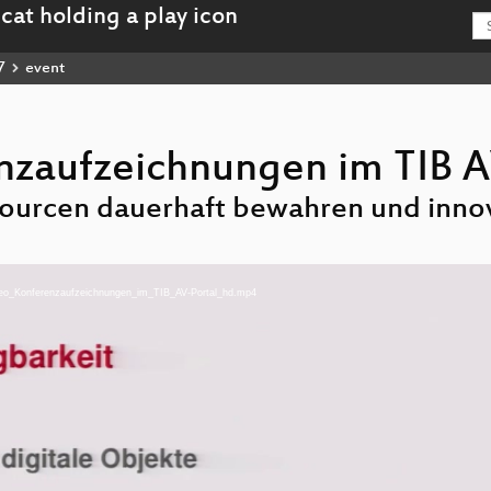
7
event
zaufzeichnungen im TIB A
sourcen dauerhaft bewahren und innov
SGeo_Konferenzaufzeichnungen_im_TIB_AV-Portal_hd.mp4