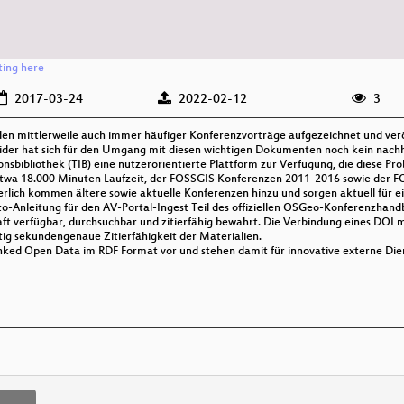
rting here
2017-03-24
2022-02-12
3
n mittlerweile auch immer häufiger Konferenzvorträge aufgezeichnet und veröff
Leider hat sich für den Umgang mit diesen wichtigen Dokumenten noch kein nachh
tionsbibliothek (TIB) eine nutzerorientierte Plattform zur Verfügung, die diese 
 etwa 18.000 Minuten Laufzeit, der FOSSGIS Konferenzen 2011-2016 sowie der
uierlich kommen ältere sowie aktuelle Konferenzen hinzu und sorgen aktuell für 
-Anleitung für den AV-Portal-Ingest Teil des offiziellen OSGeo-Konferenzhan
t verfügbar, durchsuchbar und zitierfähig bewahrt. Die Verbindung eines DOI 
tig sekundengenaue Zitierfähigkeit der Materialien.
inked Open Data im RDF Format vor und stehen damit für innovative externe Die