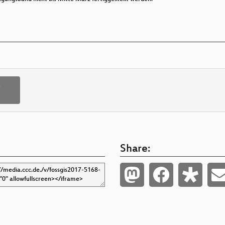
p
Share: