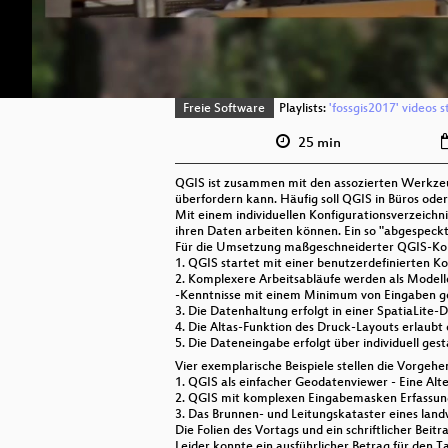
Freie Software
Playlists:
'fossgis2017' videos s
25 min
QGIS ist zusammen mit den assozierten Werkz
überfordern kann. Häufig soll QGIS in Büros ode
Mit einem individuellen Konfigurationsverzeichn
ihren Daten arbeiten können. Ein so "abgespeckt
Für die Umsetzung maßgeschneiderter QGIS-Konf
1. QGIS startet mit einer benutzerdefinierten K
2. Komplexere Arbeitsabläufe werden als Mode
-Kenntnisse mit einem Minimum von Eingaben g
3. Die Datenhaltung erfolgt in einer SpatiaLite
4. Die Altas-Funktion des Druck-Layouts erlaubt 
5. Die Dateneingabe erfolgt über individuell ge
Vier exemplarische Beispiele stellen die Vorgehe
1. QGIS als einfacher Geodatenviewer - Eine Al
2. QGIS mit komplexen Eingabemasken Erfassun
3. Das Brunnen- und Leitungskataster eines land
Die Folien des Vortags und ein schriftlicher Bei
Leider konnte ein ausführlicher Betrag für den T