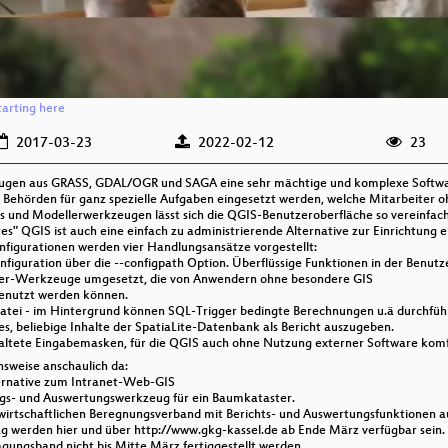
tarting here
2017-03-23
2022-02-12
23
eugen aus GRASS, GDAL/OGR und SAGA eine sehr mächtige und komplexe Softwa
r Behörden für ganz spezielle Aufgaben eingesetzt werden, welche Mitarbeiter 
is und Modellerwerkzeugen lässt sich die QGIS-Benutzeroberfläche so vereinfach
es" QGIS ist auch eine einfach zu administrierende Alternative zur Einrichtung 
igurationen werden vier Handlungsansätze vorgestellt:
onfiguration über die --configpath Option. Überflüssige Funktionen in der Benu
ller-Werkzeuge umgesetzt, die von Anwendern ohne besondere GIS
enutzt werden können.
-Datei - im Hintergrund können SQL-Trigger bedingte Berechnungen u.ä durchfüh
es, beliebige Inhalte der SpatiaLite-Datenbank als Bericht auszugeben.
staltete Eingabemasken, für die QGIS auch ohne Nutzung externer Software komf
nsweise anschaulich da:
ternative zum Intranet-Web-GIS
gs- und Auswertungswerkzeug für ein Baumkataster.
wirtschaftlichen Beregnungsverband mit Berichts- und Auswertungsfunktionen au
trag werden hier und über http://www.gkg-kassel.de ab Ende März verfügbar sein.
agungsband nicht bis Mitte März fertiggestellt werden.