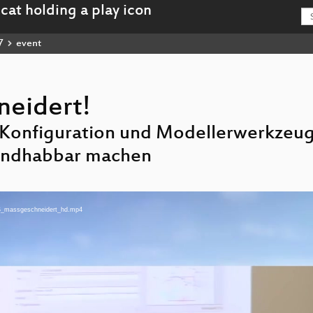
7
event
eidert!
r Konfiguration und Modellerwerkzeug
andhabbar machen
GIS_massgeschneidert_hd.mp4