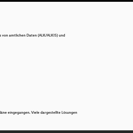
Ro
Er
Mo
is von amtlichen Daten (ALK/ALKIS) und
Ne
Ken
Th
IN
Ha
Ng
Vo
äne eingegangen. Viele dargestellte Lösungen
Li
Er