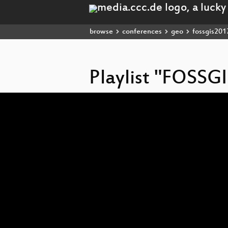
browse
conferences
geo
fossgis201
Playlist "FOSSG
Video
Player