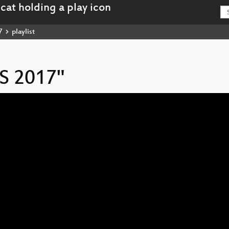
7
playlist
IS 2017"