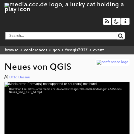
browse
conferences
geo
fossgis2017
event
Neues von QGIS
Otto Dassau
Media error: Format(s) not supported or source(s) not found
Video
Download File: https://cdn.media.ccc.de/events/fossgis/2017/h264-hd/fossgis17-5158-deu-
Player
Neues_von_QGIS_hd.mp4