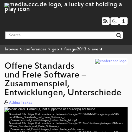
browse
conferences
geo
fossgis2013
event
Offene Standards
und Freie Software –
Zusammenspiel,
Entwicklungen, Unterschiede
Athina Trakas
Media error: Format(s) not supported or source(s) not found
Video
Download File: https://cdn.media.ccc.de/events/fossgis/2013/h264-hd/fossgis-import-598-
Player
deu-Offene_Standards_und_Freie_Software_-
_Zusammenspiel_Entwicklungen_Unterschiede_hd.mp4
Download File: https://cdn.media.ccc.de/events/fossgis/2013/av1-hd/fossgis-import-598-deu-
Offene_Standards_und_Freie_Software_-
_Zusammenspiel_Entwicklungen_Unterschiede_av1-hd.webm