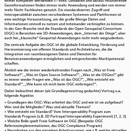
immer komplexer werdenden IT-Welt. Geodaten und daraus resultierende
Geoinformationen finden immer mehr Anwendung und werden von immer
mehr Nicht-Fachleuten genutzt. Ein standardisierter Zugriff und
Interoperabilität zwischen verschiedenen Systemen und Plattformen ist
eine wichtige Voraussetzung, um die große Menge Daten und
Informationen sinnvoll zu nutzen und miteinander verknüpfen zu können.
In der Geo-Branche sind die Standards des Open Geospatial Consortium
(OGC) in Bereichen wie 3D-Anwendungen, dem „Internet der Dinge“, aber
auch bei „klassische“ Geoportal-Anwendungen nicht mehr wegzudenken.
Die zentrale Aufgabe des OGC ist die globale Entwicklung, Förderung und
Harmonisierung von offenen Standards und Architekturen, die die
Integration von raumbezogenen Daten und Diensten für
Benutzeranwendungen ermöglichen und entsprechendes Marktpotenzial
schaffen.
Ähnlich wie die immer wiederkehrenden Fragen nach „Was ist Freie
Software?“, „Was ist Open Source Software?“, „Was ist die OSGeo?“ gibt
es immer wieder Fragen wie „Was ist das OGC?“, „Wie entsteht ein
Standard?“, „Wie kann ich mich beim OGC einbringen?“.
Daher beleuchtet dieser (als Grundlagenvortrag gedachte) Vortrag u.a.
folgende Aspekte:
+ Grundlagen des OGC: Was arbeitet das OGC und wie ist sie aufgebaut?
Wer sind die Mitglieder? Was sind aktuelle Themen?
+ Wie entsteht ein Standard? Vom Interoperability Program zum
Standards Program (z.B. 3D Portrayal Interoperability Experiment) [1, 2, 3]
+ Welche Rolle spielt Freie Software im OGC (Beispiele: OGC
Referenzimplementationen, das OGC Compliance Program)
+ Neuigkeiten aus den einzelnen Arbeitsgruppen, wie z.B. welche aktuellen