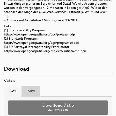
Entwicklungen gibt es im Bereich Linked Data? Welche Arbeitsgruppen
wurden in den vergangenen 12 Monaten in Leben gerufen?, Wie ist der
Standard der Dinge der OGC Web Services Testbeds (OWS-9 und OWS-
10).
+ Ausblick auf Aktivitäten / Meetings in 2013/2014
Links:
[1] Interoperability Program:
http://www.opengeospatial.org/ogc/programs/ip
[2] Standards Program:
http://www.opengeospatial.org/ogc/programs/spec
[3] 3D Portrayal Interoperability Experiment:
http://www.opengeospatial.org/projects/initiatives/3dpie
Download
Video
AV1
MP4
Download 720p
deu
125.9 MB