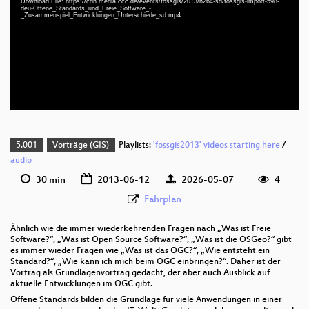
Download File: https://cdn.media.ccc.de/events/fossgis/2013/h264-sd/fossgis-import-598-
deu-Offene_Standards_und_Freie_Software_-
_Zusammenspiel_Entwicklungen_Unterschiede_sd.mp4
deu 720p (mp4)
deu 720p (webm;codecs=av01)
deu 576p (mp4)
5.001
Vorträge (GIS)
Playlists:
'fossgis2013' videos starting here
/
audio
30 min
2013-06-12
2026-05-07
4
Fahrplan
Ähnlich wie die immer wiederkehrenden Fragen nach „Was ist Freie
Software?“, „Was ist Open Source Software?“, „Was ist die OSGeo?“ gibt
es immer wieder Fragen wie „Was ist das OGC?“, „Wie entsteht ein
Standard?“, „Wie kann ich mich beim OGC einbringen?“. Daher ist der
Vortrag als Grundlagenvortrag gedacht, der aber auch Ausblick auf
aktuelle Entwicklungen im OGC gibt.
Offene Standards bilden die Grundlage für viele Anwendungen in einer