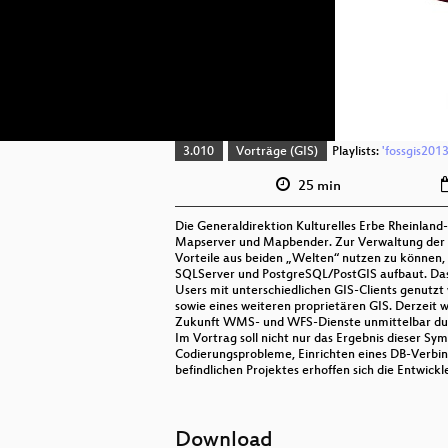
3.010
Vorträge (GIS)
Playlists:
'fossgis2013
25 min
Die Generaldirektion Kulturelles Erbe Rheinlan
Mapserver und Mapbender. Zur Verwaltung der Fa
Vorteile aus beiden „Welten“ nutzen zu können,
SQLServer und PostgreSQL/PostGIS aufbaut. Das E
Users mit unterschiedlichen GIS-Clients genutz
sowie eines weiteren proprietären GIS. Derzeit
Zukunft WMS- und WFS-Dienste unmittelbar durc
Im Vortrag soll nicht nur das Ergebnis dieser 
Codierungsprobleme, Einrichten eines DB-Verbi
befindlichen Projektes erhoffen sich die Entwi
Download