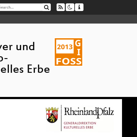
er und
o-
elles Erbe
_in_einer_Fachdatenbank_fuer_kulturelles_Erbe_mit_GIS-Anbindung_hd.mp4
in_einer_Fachdatenbank_fuer_kulturelles_Erbe_mit_GIS-Anbindung_av1-hd.webm
_in_einer_Fachdatenbank_fuer_kulturelles_Erbe_mit_GIS-Anbindung_sd.mp4