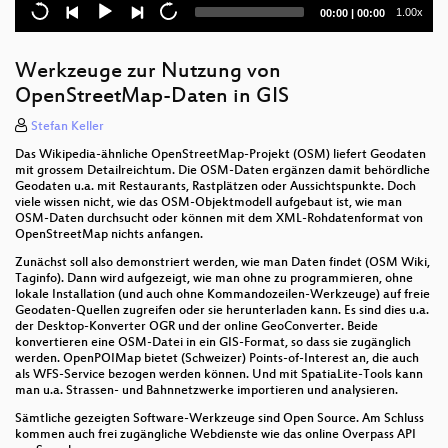
Current
Total
1.00x
00:00
|
00:00
Kollaboration um ein Open-Source generisches
time
duration
Mapping System
Werkzeuge zur Nutzung von
OSGeo-Live rocks!
OpenStreetMap-Daten in GIS
Das OpenStreetMap-Datenmodell
Stefan Keller
Das Wikipedia-ähnliche OpenStreetMap-Projekt (OSM) liefert Geodaten
Datenqualität von OSM in der Schweiz
mit grossem Detailreichtum. Die OSM-Daten ergänzen damit behördliche
Geodaten u.a. mit Restaurants, Rastplätzen oder Aussichtspunkte. Doch
Open Standards, Open Source, Open Data: Zuviel
viele wissen nicht, wie das OSM-Objektmodell aufgebaut ist, wie man
des Guten?
OSM-Daten durchsucht oder können mit dem XML-Rohdatenformat von
OpenStreetMap nichts anfangen.
Offene Standards und Freie Software –
Zunächst soll also demonstriert werden, wie man Daten findet (OSM Wiki,
Zusammenspiel, Entwicklungen, Unterschiede
Taginfo). Dann wird aufgezeigt, wie man ohne zu programmieren, ohne
lokale Installation (und auch ohne Kommandozeilen-Werkzeuge) auf freie
Geodaten-Quellen zugreifen oder sie herunterladen kann. Es sind dies u.a.
Abschlussveranstaltung
der Desktop-Konverter OGR und der online GeoConverter. Beide
konvertieren eine OSM-Datei in ein GIS-Format, so dass sie zugänglich
OpenTopoMap
werden. OpenPOIMap bietet (Schweizer) Points-of-Interest an, die auch
als WFS-Service bezogen werden können. Und mit SpatiaLite-Tools kann
3D-Landschaftsmodelle aus OSM und SRTM
man u.a. Strassen- und Bahnnetzwerke importieren und analysieren.
Sämtliche gezeigten Software-Werkzeuge sind Open Source. Am Schluss
„Open“ im postgradualen Fernlehre-Kontext
kommen auch frei zugängliche Webdienste wie das online Overpass API