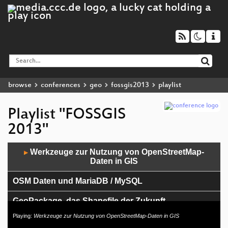
browse
conferences
geo
fossgis2013
playlist
Playlist "FOSSGIS
2013"
Audio
Werkzeuge zur Nutzung von OpenStreetMap-
▶
Player
Daten in GIS
OSM Daten und MariaDB / MySQL
GeoPackage, das Shapefile der Zukunft
Playing:
Werkzeuge zur Nutzung von OpenStreetMap-Daten in GIS
Wer ist der Boss bei OpenStreetMap?