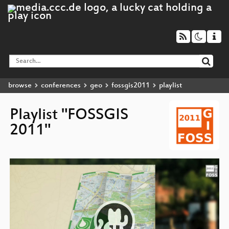
browse
conferences
geo
fossgis2011
playlist
Playlist "FOSSGIS
2011"
Video
Player
g
I