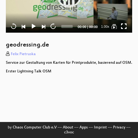
Current
Total
1.00x
00:00
|
00:00
time
duration
geodressing.de
Felix Pietruska
Service zur Gestaltung von Karten für Printprodukte, basierend auf OSM.
Erster Lightning Talk OSM
by
Chaos Computer Club e.V
––
About
––
Apps
––
Imprint
––
Privacy
––
c3voc