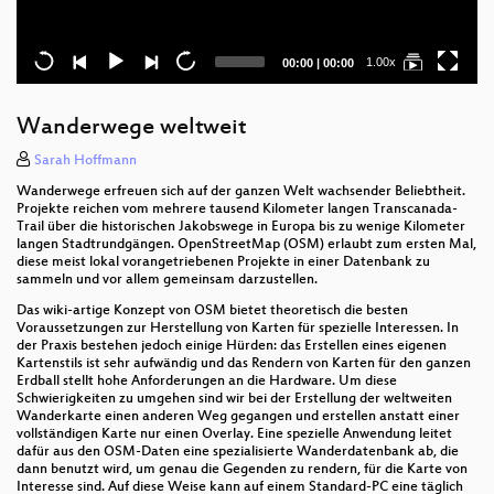
Current
Total
1.00x
00:00
|
00:00
time
duration
Wanderwege weltweit
Sarah Hoffmann
Wanderwege erfreuen sich auf der ganzen Welt wachsender Beliebtheit.
Projekte reichen vom mehrere tausend Kilometer langen Transcanada-
Trail über die historischen Jakobswege in Europa bis zu wenige Kilometer
langen Stadtrundgängen. OpenStreetMap (OSM) erlaubt zum ersten Mal,
diese meist lokal vorangetriebenen Projekte in einer Datenbank zu
sammeln und vor allem gemeinsam darzustellen.
Das wiki-artige Konzept von OSM bietet theoretisch die besten
Voraussetzungen zur Herstellung von Karten für spezielle Interessen. In
der Praxis bestehen jedoch einige Hürden: das Erstellen eines eigenen
Kartenstils ist sehr aufwändig und das Rendern von Karten für den ganzen
Erdball stellt hohe Anforderungen an die Hardware. Um diese
Schwierigkeiten zu umgehen sind wir bei der Erstellung der weltweiten
Wanderkarte einen anderen Weg gegangen und erstellen anstatt einer
vollständigen Karte nur einen Overlay. Eine spezielle Anwendung leitet
dafür aus den OSM-Daten eine spezialisierte Wanderdatenbank ab, die
dann benutzt wird, um genau die Gegenden zu rendern, für die Karte von
Interesse sind. Auf diese Weise kann auf einem Standard-PC eine täglich