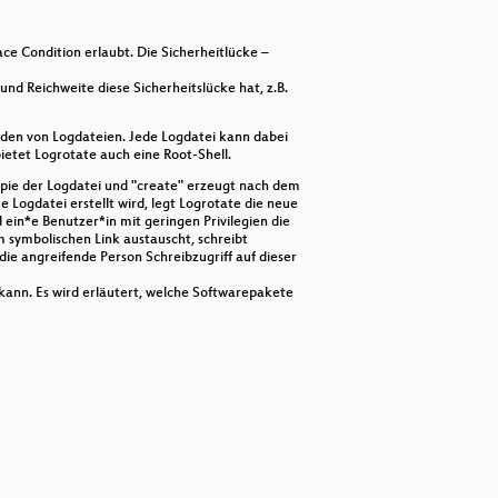
decrease
volume.
ce Condition erlaubt. Die Sicherheitlücke –
und Reichweite diese Sicherheitslücke hat, z.B.
nden von Logdateien. Jede Logdatei kann dabei
ietet Logrotate auch eine Root-Shell.
Kopie der Logdatei und "create" erzeugt nach dem
 Logdatei erstellt wird, legt Logrotate die neue
ein*e Benutzer*in mit geringen Privilegien die
 symbolischen Link austauscht, schreibt
die angreifende Person Schreibzugriff auf dieser
kann. Es wird erläutert, welche Softwarepakete