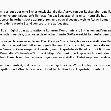
, verfügt über eine Sicherheitslücke, die das Ausweiten der Rechte über eine Ra
g
 ein*e unprivilegierte*r Benutzer*in das Logverzeichnis unter Kontrolle hat.
t, diese Sicherheitslücke auszunutzen, und es wird gezeigt, welche Auswirkungen 
ird der aktuelle Stand von Logrotate aufgezeigt.
. Es ermöglicht das automatische Rotieren, Komprimieren, Entfernen und Verse
te rotiert werden, bzw. wenn sie eine bestimmte Größe erreicht hat. Außerdem b
&Co Enteignen
 neue Dateien zu erstellen. Die Direktive "copy" beispielsweise erstellt eine 
das Logverzeichnis mit einem symbolischen Link austauscht, kurz bevor die neue
es Szenario kann ausgenutzt werden, wenn Logrotate als Benutzer root läuft und 
 Wenn diese*r Benutzer*in zum richtigen Zeitpunkt das Logverzeichnis mit einem
t für Einfalt
chnis. Danach werden die Berechtigungen der erstellten Datei angepasst, sodass 
arien erläutert, in denen Logrotate auf gefährliche Weise konfiguriert werden 
ngriffen sind. Abschließend wird der aktuelle Stand von Logrotate diskutiert.
s Neubauprojekt Görzer128