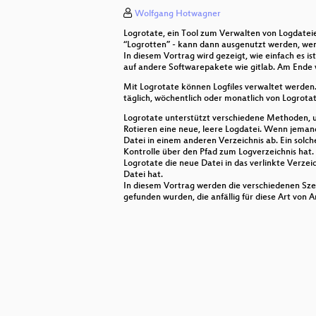
Wolfgang Hotwagner
Antisemitismus in München
Logrotate, ein Tool zum Verwalten von Logdateien
How to prepare files for lasercuttin
“Logrotten” - kann dann ausgenutzt werden, wenn
In diesem Vortrag wird gezeigt, wie einfach es is
auf andere Softwarepakete wie gitlab. Am Ende w
Oberlab
Mit Logrotate können Logfiles verwaltet werden
täglich, wöchentlich oder monatlich von Logrota
Kiezarbeit und Awareness bei DW
Logrotate unterstützt verschiedene Methoden, um
Best-of Digitalzwangmelder
Rotieren eine neue, leere Logdatei. Wenn jemand 
Datei in einem anderen Verzeichnis ab. Ein solch
Kontrolle über den Pfad zum Logverzeichnis hat.
Das Fediverse steht für Vielfalt nich
Logrotate die neue Datei in das verlinkte Verzei
Datei hat.
Erklärhaj baut eine Uhr
In diesem Vortrag werden die verschiedenen Szen
gefunden wurden, die anfällig für diese Art von A
FireShonks Opening
Das Mietshäuser Syndikat und da
Tracking in Apps: Ist das legal?
Operation Mindfuck Vol. 6