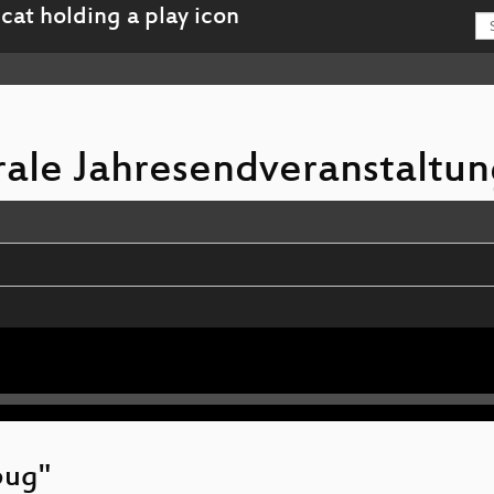
trale Jahresendveranstaltu
 in R3S
 bug"