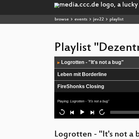
browse
events
jev22
playlist
Playlist "Dezen
Audio
Logrotten - "It's not a bug"
▶
Player
Leben mit Borderline
FireShonks Closing
#22f3 Infrastructure Review
Playing:
Logrotten - "It's not a bug"
Erklärhaj lötet
Muntere Abendunterhaltung made
Logrotten - "It's not a
Freie Netze München