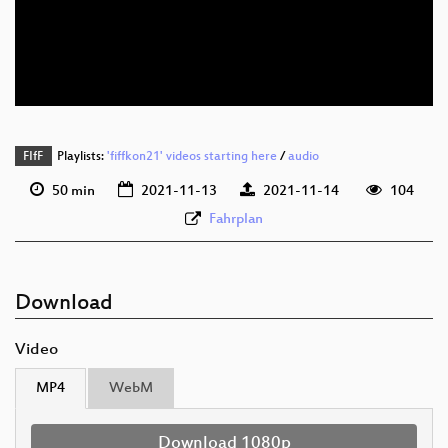
deu 576p (mp4)
deu 576p (webm)
FIfF
Playlists:
'fiffkon21' videos starting here
/
audio
50 min
2021-11-13
2021-11-14
104
Fahrplan
Download
Video
MP4
WebM
Download 1080p