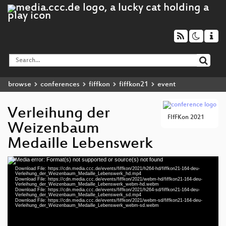
browse
conferences
fiffkon
fiffkon21
event
Verleihung der
FIfFKon 2021
Weizenbaum
Medaille Lebenswerk
Media error: Format(s) not supported or source(s) not found
Video
Download File: https://cdn.media.ccc.de/events/fiffkon/2021/h264-hd/fiffkon21-164-deu-
Player
Verleihung_der_Weizenbaum_Medaille_Lebenswerk_hd.mp4
Download File: https://cdn.media.ccc.de/events/fiffkon/2021/webm-hd/fiffkon21-164-deu-
Verleihung_der_Weizenbaum_Medaille_Lebenswerk_webm-hd.webm
Download File: https://cdn.media.ccc.de/events/fiffkon/2021/h264-sd/fiffkon21-164-deu-
Verleihung_der_Weizenbaum_Medaille_Lebenswerk_sd.mp4
Download File: https://cdn.media.ccc.de/events/fiffkon/2021/webm-sd/fiffkon21-164-deu-
deu 1080p (mp4)
Verleihung_der_Weizenbaum_Medaille_Lebenswerk_webm-sd.webm
deu 1080p (webm)